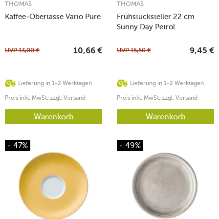
THOMAS
THOMAS
Kaffee-Obertasse Vario Pure
Frühstücksteller 22 cm
Sunny Day Petrol
UVP
13,00
€
UVP
15,50
€
10,66
€
9,45
€
Lieferung in 1-2 Werktagen
Lieferung in 1-2 Werktagen
Preis inkl. MwSt. zzgl. Versand
Preis inkl. MwSt. zzgl. Versand
Warenkorb
Warenkorb
- 47%
- 49%