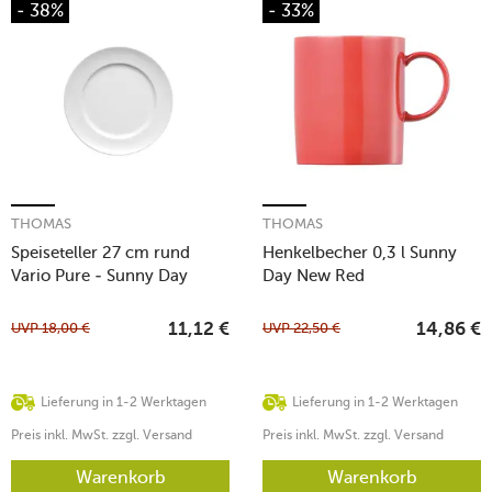
- 38%
- 33%
THOMAS
THOMAS
Speiseteller 27 cm rund
Henkelbecher 0,3 l Sunny
Vario Pure - Sunny Day
Day New Red
weiss
UVP
18,00
€
UVP
22,50
€
11,12
€
14,86
€
Lieferung in 1-2 Werktagen
Lieferung in 1-2 Werktagen
Preis inkl. MwSt. zzgl. Versand
Preis inkl. MwSt. zzgl. Versand
Warenkorb
Warenkorb