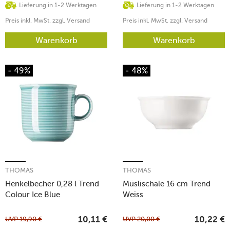
Lieferung in 1-2 Werktagen
Lieferung in 1-2 Werktagen
Preis inkl. MwSt. zzgl. Versand
Preis inkl. MwSt. zzgl. Versand
Warenkorb
Warenkorb
- 49%
- 48%
THOMAS
THOMAS
Henkelbecher 0,28 l Trend
Müslischale 16 cm Trend
Colour Ice Blue
Weiss
UVP
19,90
€
UVP
20,00
€
10,11
€
10,22
€