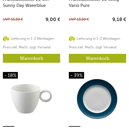
Sunny Day Waterblue
Vario Pure
UVP
15,50
€
UVP
13,50
€
9,00
€
9,18
€
Lieferung in 1-2 Werktagen
Lieferung in 1-2 Werktagen
Preis inkl. MwSt. zzgl. Versand
Preis inkl. MwSt. zzgl. Versand
Warenkorb
Warenkorb
- 18%
- 39%