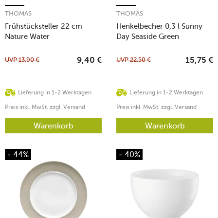
THOMAS
THOMAS
Frühstücksteller 22 cm
Henkelbecher 0,3 l Sunny
Nature Water
Day Seaside Green
UVP
13,90
€
UVP
22,50
€
9,40
€
15,75
€
Lieferung in 1-2 Werktagen
Lieferung in 1-2 Werktagen
Preis inkl. MwSt. zzgl. Versand
Preis inkl. MwSt. zzgl. Versand
Warenkorb
Warenkorb
- 44%
- 40%