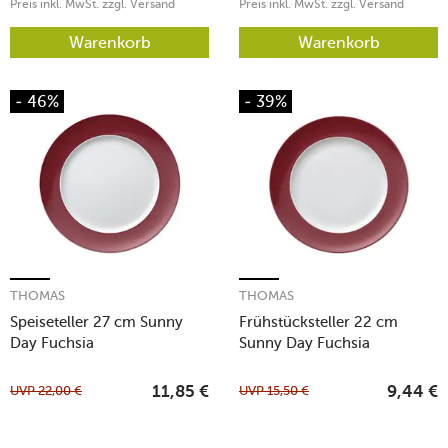
Preis inkl. MwSt. zzgl. Versand
Preis inkl. MwSt. zzgl. Versand
Warenkorb
Warenkorb
- 46%
- 39%
THOMAS
THOMAS
Speiseteller 27 cm Sunny
Frühstücksteller 22 cm
Day Fuchsia
Sunny Day Fuchsia
UVP
22,00
€
UVP
15,50
€
11,85
€
9,44
€