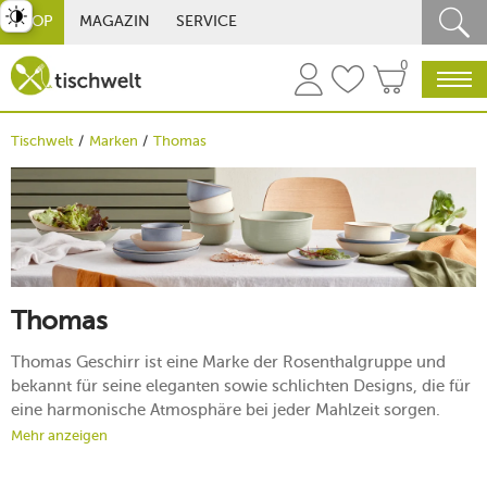
st umschalten
SHOP
MAGAZIN
SERVICE
0
Tischwelt
Marken
Thomas
Thomas
Thomas Geschirr ist eine Marke der Rosenthalgruppe und
bekannt für seine eleganten sowie schlichten Designs, die für
eine harmonische Atmosphäre bei jeder Mahlzeit sorgen.
Darüber hinaus bietet Ihnen die Marke auch bunte Highlights,
Mehr anzeigen
die ein freudiges sowie modernes Lebensgefühl
widerspiegeln und eine willkommene Abwechslung in jeden