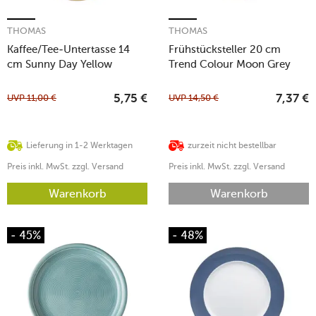
THOMAS
THOMAS
Kaffee/Tee-Untertasse 14
Frühstücksteller 20 cm
cm Sunny Day Yellow
Trend Colour Moon Grey
UVP
11,00
€
UVP
14,50
€
5,75
€
7,37
€
Lieferung in 1-2 Werktagen
zurzeit nicht bestellbar
Preis inkl. MwSt. zzgl. Versand
Preis inkl. MwSt. zzgl. Versand
Warenkorb
Warenkorb
- 45%
- 48%