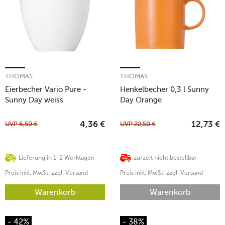
THOMAS
THOMAS
Eierbecher Vario Pure -
Henkelbecher 0,3 l Sunny
Sunny Day weiss
Day Orange
UVP
6,50
€
UVP
22,50
€
4,36
€
12,73
€
Lieferung in 1-2 Werktagen
zurzeit nicht bestellbar
Preis inkl. MwSt. zzgl. Versand
Preis inkl. MwSt. zzgl. Versand
Warenkorb
Warenkorb
- 42%
- 38%