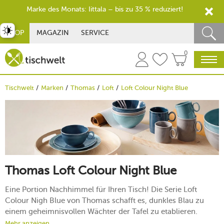
Marke des Monats: Iittala – bis zu 35 % reduziert!
st umschalten
SHOP
MAGAZIN
SERVICE
0
Tischwelt
Marken
Thomas
Loft
Loft Colour Night Blue
Thomas Loft Colour Night Blue
Eine Portion Nachhimmel für Ihren Tisch! Die Serie Loft
Colour Nigh Blue von Thomas schafft es, dunkles Blau zu
einem geheimnisvollen Wächter der Tafel zu etablieren.
Strenge Symmetrien bei Teller, Tasse und Schale machen die
Mehr anzeigen