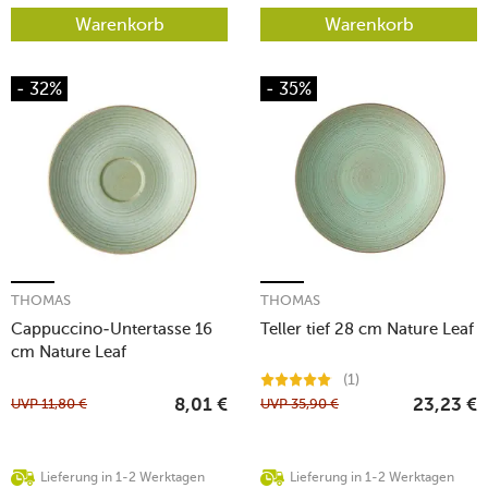
Warenkorb
Warenkorb
- 32%
- 35%
THOMAS
THOMAS
Cappuccino-Untertasse 16
Teller tief 28 cm Nature Leaf
cm Nature Leaf
(1)
UVP
11,80
€
UVP
35,90
€
8,01
€
23,23
€
Lieferung in 1-2 Werktagen
Lieferung in 1-2 Werktagen