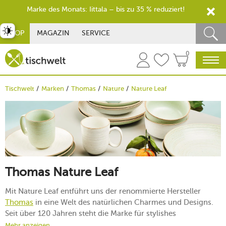
Marke des Monats: Iittala – bis zu 35 % reduziert!
st umschalten
SHOP
MAGAZIN
SERVICE
0
Tischwelt
Marken
Thomas
Nature
Nature Leaf
Thomas Nature Leaf
Mit Nature Leaf entführt uns der renommierte Hersteller
Thomas
in eine Welt des natürlichen Charmes und Designs.
Seit über 120 Jahren steht die Marke für stylishes
Alltagsgeschirr und alltagstaugliche Qualitätskeramik. Das
Mehr anzeigen