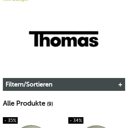
Geschirr aus hochwertigem Steinzeug überzeugt durch
erdige Grüntöne und eine natürlich anmutende Rillenstruktur,
die an frische Blätter im Frühling erinnert. Damit ist Thomas
Nature Leaf ein Must-have für Naturliebhaber und Design-
Aficionados.
Mehr erfahren!
Filtern/Sortieren
Alle Produkte
(9)
- 35%
- 34%