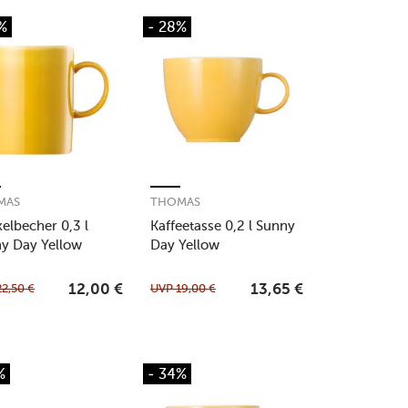
%
- 28%
MAS
THOMAS
elbecher 0,3 l
Kaffeetasse 0,2 l Sunny
y Day Yellow
Day Yellow
22,50
€
UVP
19,00
€
12,00
€
13,65
€
%
- 34%