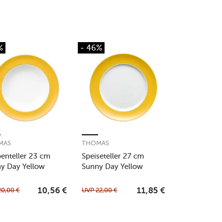
%
- 46%
MAS
THOMAS
enteller 23 cm
Speiseteller 27 cm
y Day Yellow
Sunny Day Yellow
20,00
€
UVP
22,00
€
10,56
€
11,85
€