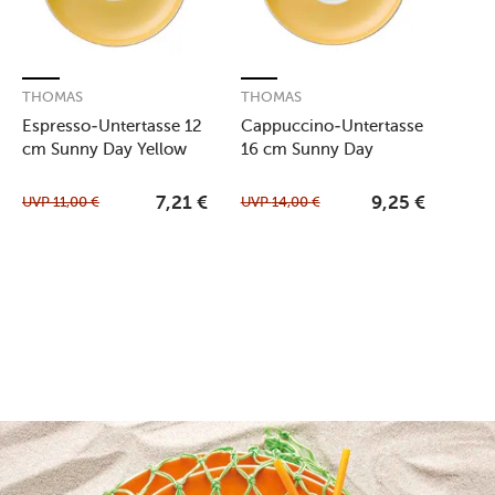
THOMAS
THOMAS
Espresso-Untertasse 12
Cappuccino-Untertasse
cm Sunny Day Yellow
16 cm Sunny Day
Yellow
UVP
11,00
€
UVP
14,00
€
7,21
€
9,25
€