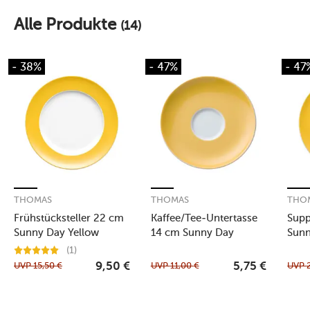
Alle Produkte
(14)
- 38%
- 47%
- 47
THOMAS
THOMAS
THO
Frühstücksteller 22 cm
Kaffee/Tee-Untertasse
Supp
Sunny Day Yellow
14 cm Sunny Day
Sunn
Yellow
(1)
UVP
15,50
€
UVP
11,00
€
UVP
9,50
€
5,75
€