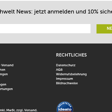
chwelt News: jetzt anmelden und 10% sich
NE
RECHTLICHES
& Versand
Datenschutz
ten
AGB
ungen
Widerrufsbelehrung
Impressum
Bildnachweise
agen
rtungen
inkl. MwSt, zzgl.
Versand
.