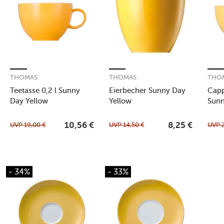
THOMAS
THOMAS
THO
Teetasse 0,2 l Sunny
Eierbecher Sunny Day
Capp
Day Yellow
Yellow
Sunn
UVP
19,00
€
UVP
14,50
€
UVP
10,56
€
8,25
€
- 34%
- 33%