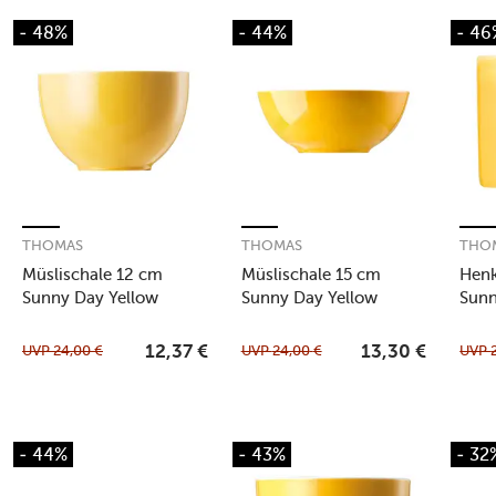
- 48%
- 44%
- 46
THOMAS
THOMAS
THO
Müslischale 12 cm
Müslischale 15 cm
Henk
Sunny Day Yellow
Sunny Day Yellow
Sunn
UVP
24,00
€
UVP
24,00
€
UVP
12,37
€
13,30
€
- 44%
- 43%
- 32