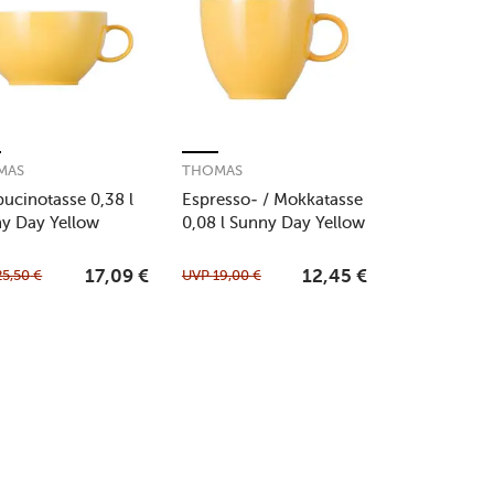
MAS
THOMAS
ucinotasse 0,38 l
Espresso- / Mokkatasse
y Day Yellow
0,08 l Sunny Day Yellow
25,50
€
UVP
19,00
€
17,09
€
12,45
€