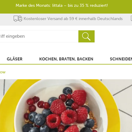
Marke des Monats: Iittala – bis zu 35 % reduziert!
Kostenloser Versand ab 59 € innerhalb Deutschlands
GLÄSER
KOCHEN, BRATEN, BACKEN
SCHNEIDEN
low