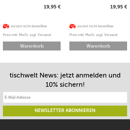
19,95
€
19,95
€
zurzeit nicht bestellbar
zurzeit nicht bestellbar
Preis inkl. MwSt. zzgl. Versand
Preis inkl. MwSt. zzgl. Versand
Warenkorb
Warenkorb
tischwelt News: jetzt anmelden und
10% sichern!
E-Mail-Adresse eintragen
NEWSLETTER ABONNIEREN