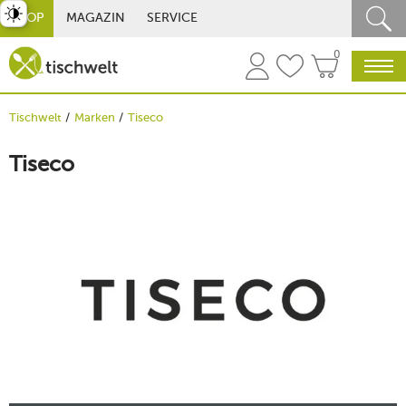
st umschalten
SHOP
MAGAZIN
SERVICE
0
Tischwelt
Marken
Tiseco
Tiseco