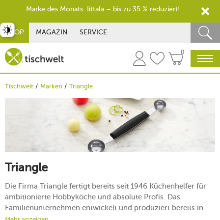
Marke des Monats: Iittala – bis zu 35 % reduziert!
st umschalten
SHOP
MAGAZIN
SERVICE
0
Tischwelt
Marken
Triangle
Triangle
Die Firma Triangle fertigt bereits seit 1946 Küchenhelfer für
ambitionierte Hobbyköche und absolute Profis. Das
Familienunternehmen entwickelt und produziert bereits in
dritter Generation in der Klingenstadt Solingen. Die deutsche
Mehr anzeigen