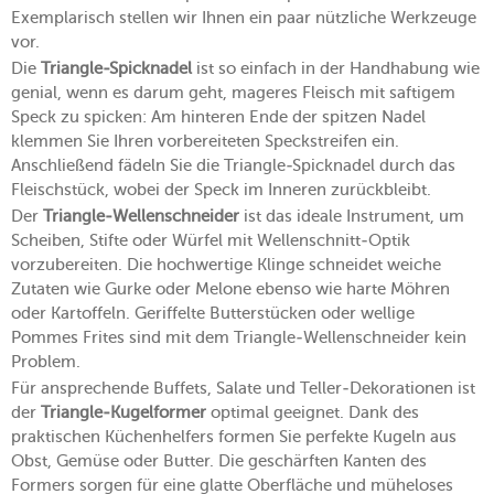
Exemplarisch stellen wir Ihnen ein paar nützliche Werkzeuge
vor.
Die
Triangle-Spicknadel
ist so einfach in der Handhabung wie
genial, wenn es darum geht, mageres Fleisch mit saftigem
Speck zu spicken: Am hinteren Ende der spitzen Nadel
klemmen Sie Ihren vorbereiteten Speckstreifen ein.
Anschließend fädeln Sie die Triangle-Spicknadel durch das
Fleischstück, wobei der Speck im Inneren zurückbleibt.
Der
Triangle-Wellenschneider
ist das ideale Instrument, um
Scheiben, Stifte oder Würfel mit Wellenschnitt-Optik
vorzubereiten. Die hochwertige Klinge schneidet weiche
Zutaten wie Gurke oder Melone ebenso wie harte Möhren
oder Kartoffeln. Geriffelte Butterstücken oder wellige
Pommes Frites sind mit dem Triangle-Wellenschneider kein
Problem.
Für ansprechende Buffets, Salate und Teller-Dekorationen ist
der
Triangle-Kugelformer
optimal geeignet. Dank des
praktischen Küchenhelfers formen Sie perfekte Kugeln aus
Obst, Gemüse oder Butter. Die geschärften Kanten des
Formers sorgen für eine glatte Oberfläche und müheloses