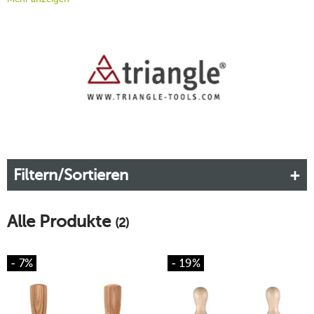
Marke steht für detailverliebte Designs, höchste Funktionalität
und eine ausgezeichnete Qualität. Außerdem ist das
Unternehmen bemüht, sich auf allen Ebenen nachhaltig
aufzustellen. Entdecken Sie im Onlineshop von tischwelt die
hochwertigen Triangle-Küchenhelfer.
Mehr erfahren!
Filtern/Sortieren
Alle Produkte
(2)
- 7%
- 19%