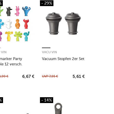
%
- 29%
 VIN
VACU VIN
marker Party
Vacuum Stopfen 2er Set
le 12 versch.
ren
8,99
€
UVP
7,95
€
6,67
€
5,61
€
%
- 14%