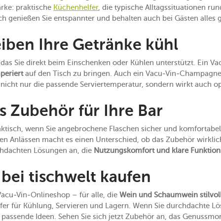
arke: praktische
Küchenhelfer
, die typische Alltagssituationen r
ch genießen Sie entspannter und behalten auch bei Gästen alles g
eiben Ihre Getränke kühl
 das Sie direkt beim Einschenken oder Kühlen unterstützt. Ein Va
periert
auf den Tisch zu bringen. Auch ein Vacu-Vin-Champagne
t nicht nur die passende Serviertemperatur, sondern wirkt auch 
s Zubehör für Ihre Bar
raktisch, wenn Sie angebrochene Flaschen sicher und komfortab
en Anlässen macht es einen Unterschied, ob das Zubehör wirkli
rchdachten Lösungen an, die
Nutzungskomfort und klare Funktion
 bei tischwelt kaufen
Vacu-Vin-Onlineshop – für alle, die
Wein und Schaumwein stilvoll
elfer für Kühlung, Servieren und Lagern. Wenn Sie durchdachte Lö
le passende Ideen. Sehen Sie sich jetzt Zubehör an, das Genuss