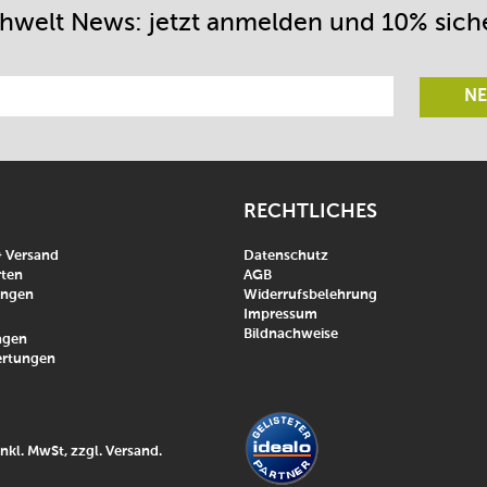
chwelt News: jetzt anmelden und 10% sich
NE
RECHTLICHES
& Versand
Datenschutz
ten
AGB
ungen
Widerrufsbelehrung
Impressum
Bildnachweise
agen
rtungen
inkl. MwSt, zzgl.
Versand
.