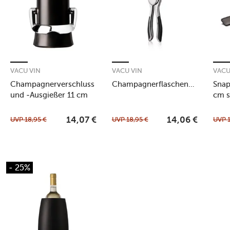
VACU VIN
VACU VIN
VACU
Champagnerverschluss
Champagnerflaschenzange
Sna
und -Ausgießer 11 cm
cm 
schwarz
UVP
18,95
€
UVP
18,95
€
UVP
14,07
€
14,06
€
- 25%