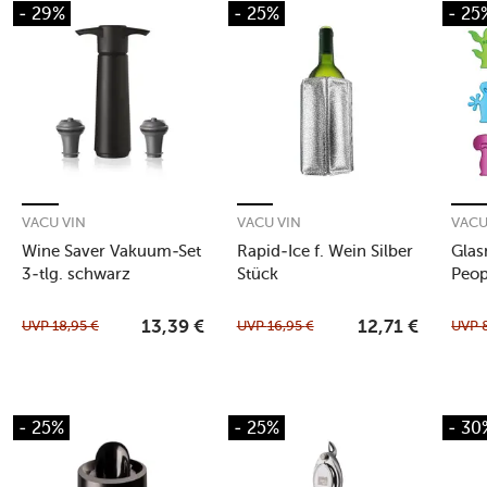
- 29%
- 25%
- 25
VACU VIN
VACU VIN
VACU
Wine Saver Vakuum-Set
Rapid-Ice f. Wein Silber
Glas
3-tlg. schwarz
Stück
Peop
Figu
UVP
18,95
€
UVP
16,95
€
UVP
13,39
€
12,71
€
- 25%
- 25%
- 30