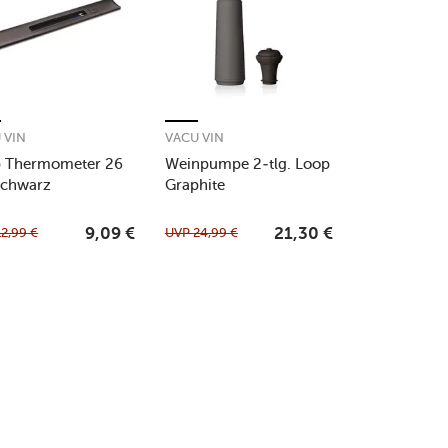
 VIN
VACU VIN
p Thermometer 26
Weinpumpe 2-tlg. Loop
schwarz
Graphite
12,99
€
UVP
24,99
€
9,09
€
21,30
€