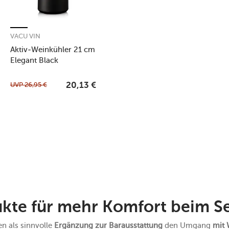
VACU VIN
Aktiv-Weinkühler 21 cm
Elegant Black
UVP
26,95
€
20,13
€
kte für mehr Komfort beim Se
n als sinnvolle
Ergänzung zur Barausstattung
den Umgang
mit