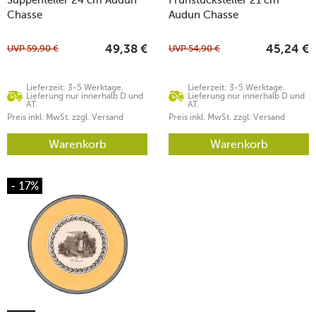
Chasse
Audun Chasse
UVP
59,90
€
UVP
54,90
€
49,38
€
45,24
€
Lieferzeit: 3-5 Werktage.
Lieferzeit: 3-5 Werktage.
Lieferung nur innerhalb D und
Lieferung nur innerhalb D und
AT.
AT.
Preis inkl. MwSt. zzgl. Versand
Preis inkl. MwSt. zzgl. Versand
Warenkorb
Warenkorb
- 17%