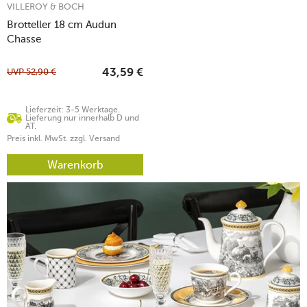
VILLEROY & BOCH
Brotteller 18 cm Audun
Chasse
UVP
52,90
€
43,59
€
Lieferzeit: 3-5 Werktage.
Lieferung nur innerhalb D und
AT.
Preis inkl. MwSt. zzgl. Versand
Warenkorb