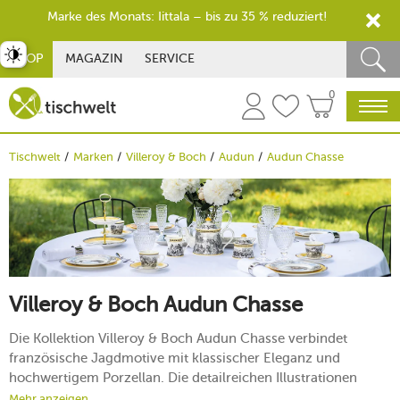
Marke des Monats: Iittala – bis zu 35 % reduziert!
st umschalten
SHOP
MAGAZIN
SERVICE
0
Tischwelt
Marken
Villeroy & Boch
Audun
Audun Chasse
Villeroy & Boch Audun Chasse
Die Kollektion Villeroy & Boch Audun Chasse verbindet
französische Jagdmotive mit klassischer Eleganz und
hochwertigem Porzellan. Die detailreichen Illustrationen
wirken traditionsbewusst und zugleich zeitlos, sodass das
Mehr anzeigen