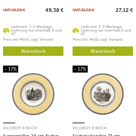
UVP
59,90
€
UVP
32,90
€
49,38
€
27,12
€
Lieferzeit: 3-5 Werktage.
Lieferzeit: 3-5 Werktage.
Lieferung nur innerhalb D und
Lieferung nur innerhalb D und
AT.
AT.
Preis inkl. MwSt. zzgl. Versand
Preis inkl. MwSt. zzgl. Versand
Warenkorb
Warenkorb
- 17%
- 17%
VILLEROY & BOCH
VILLEROY & BOCH
Suppenteller 24 cm Audun
Frühstücksteller 21 cm