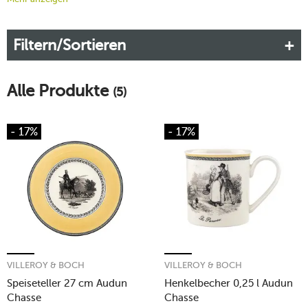
Geschirr sowohl im Alltag als auch bei besonderen Anlässen
überzeugt. Warme Gelbtöne, feine Linien und harmonische
Filtern/Sortieren
Formen prägen den Charakter dieser Serie.
Mehr erfahren!
Alle Produkte
(5)
- 17%
- 17%
VILLEROY & BOCH
VILLEROY & BOCH
Speiseteller 27 cm Audun
Henkelbecher 0,25 l Audun
Chasse
Chasse