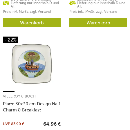
Lieferung nur innerhalb D und
Lieferung nur innerhalb D und
AT.
AT.
Preis inkl. MwSt. zzgl. Versand
Preis inkl. MwSt. zzgl. Versand
Warenkorb
Warenkorb
- 22%
VILLEROY & BOCH
Platte 30x30 cm Design Naif
Charm & Breakfast
UVP
83,90
€
64,96
€