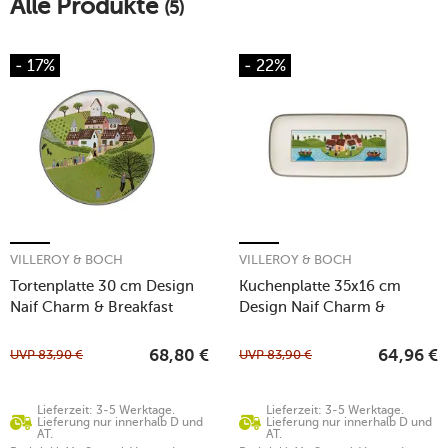
Alle Produkte
(5)
- 17%
- 22%
VILLEROY & BOCH
VILLEROY & BOCH
Tortenplatte 30 cm Design
Kuchenplatte 35x16 cm
Naif Charm & Breakfast
Design Naif Charm &
Breakfast
UVP
83,90
€
UVP
83,90
€
68,80
€
64,96
€
Lieferzeit: 3-5 Werktage.
Lieferzeit: 3-5 Werktage.
Lieferung nur innerhalb D und
Lieferung nur innerhalb D und
AT.
AT.