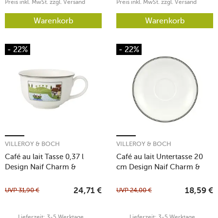
Preis inkl. MwSt. zzgl. Versand
Preis inkl. MwSt. zzgl. Versand
Warenkorb
Warenkorb
- 22%
- 22%
VILLEROY & BOCH
VILLEROY & BOCH
Café au lait Tasse 0,37 l
Café au lait Untertasse 20
Design Naif Charm &
cm Design Naif Charm &
Breakfast
Breakfast
UVP
31,90
€
UVP
24,00
€
24,71
€
18,59
€
Lieferzeit: 3-5 Werktage.
Lieferzeit: 3-5 Werktage.