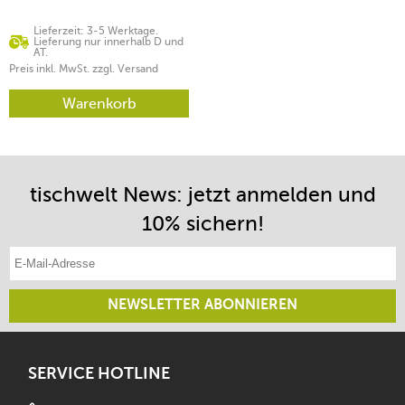
Lieferzeit: 3-5 Werktage.
Lieferung nur innerhalb D und
AT.
Preis inkl. MwSt. zzgl. Versand
Warenkorb
tischwelt News: jetzt anmelden und
10% sichern!
E-Mail-Adresse eintragen
NEWSLETTER ABONNIEREN
SERVICE HOTLINE