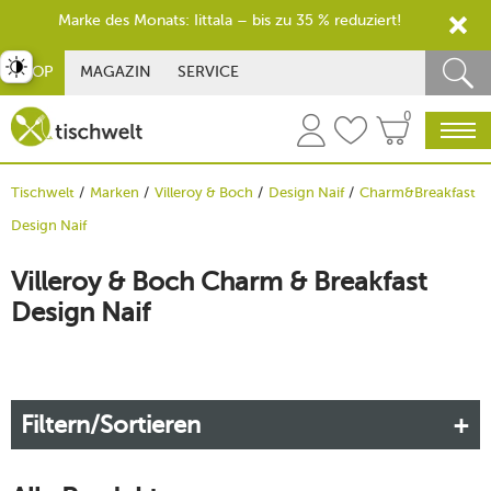
Marke des Monats: Iittala – bis zu 35 % reduziert!
st umschalten
SHOP
MAGAZIN
SERVICE
0
Tischwelt
Marken
Villeroy & Boch
Design Naif
Charm&Breakfast
Design Naif
Villeroy & Boch Charm & Breakfast
Design Naif
Filtern/Sortieren