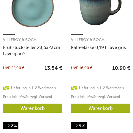
VILLEROY & BOCH
VILLEROY & BOCH
Frühstücksteller 23,5x23cm
Kaffeetasse 0,19 l Lave gris
Lave glacé
UVP
22,90
€
UVP
16,90
€
13,54
€
10,90
€
Lieferung in 1-2 Werktagen
Lieferung in 1-2 Werktagen
Preis inkl. MwSt. zzgl. Versand
Preis inkl. MwSt. zzgl. Versand
Warenkorb
Warenkorb
- 22%
- 29%