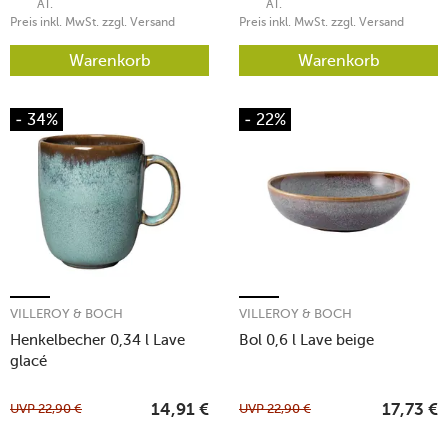
AT.
AT.
Preis inkl. MwSt. zzgl. Versand
Preis inkl. MwSt. zzgl. Versand
Warenkorb
Warenkorb
- 34%
- 22%
VILLEROY & BOCH
VILLEROY & BOCH
Henkelbecher 0,34 l Lave
Bol 0,6 l Lave beige
glacé
UVP
22,90
€
UVP
22,90
€
14,91
€
17,73
€