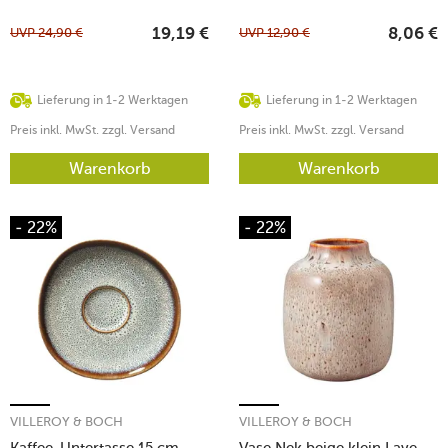
UVP
24,90
€
UVP
12,90
€
19,19
€
8,06
€
Lieferung in 1-2 Werktagen
Lieferung in 1-2 Werktagen
Preis inkl. MwSt. zzgl. Versand
Preis inkl. MwSt. zzgl. Versand
Warenkorb
Warenkorb
- 22%
- 22%
VILLEROY & BOCH
VILLEROY & BOCH
Kaffee-Untertasse 15 cm
Vase Nek beige klein Lave