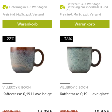
Lieferzeit: 3-5 Werktage.
Lieferung in 1-2 Werktagen
Lieferung nur innerhalb D und
AT.
Preis inkl. MwSt. zzgl. Versand
Preis inkl. MwSt. zzgl. Versand
Warenkorb
Warenkorb
- 22%
- 38%
VILLEROY & BOCH
VILLEROY & BOCH
Kaffeetasse 0,19 l Lave beige
Kaffeetasse 0,19 l Lave glacé
UVP
16,90
€
UVP
16,90
€
13,09
€
10,46
€