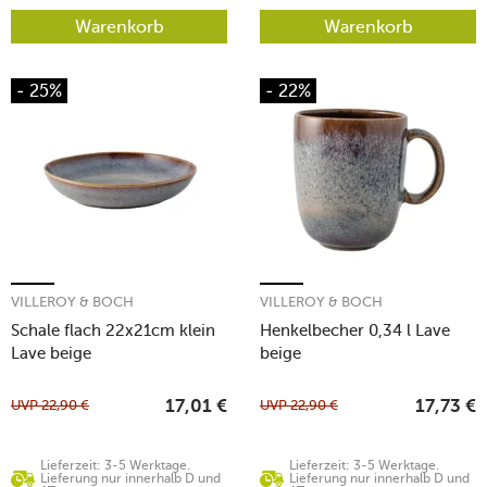
Warenkorb
Warenkorb
- 25%
- 22%
VILLEROY & BOCH
VILLEROY & BOCH
Schale flach 22x21cm klein
Henkelbecher 0,34 l Lave
Lave beige
beige
UVP
22,90
€
UVP
22,90
€
17,01
€
17,73
€
Lieferzeit: 3-5 Werktage.
Lieferzeit: 3-5 Werktage.
Lieferung nur innerhalb D und
Lieferung nur innerhalb D und