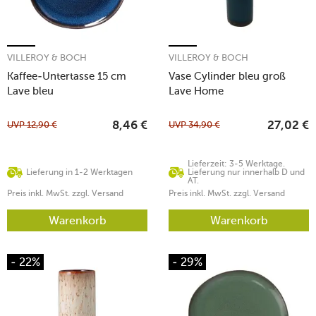
VILLEROY & BOCH
VILLEROY & BOCH
Kaffee-Untertasse 15 cm
Vase Cylinder bleu groß
Lave bleu
Lave Home
UVP
12,90
€
UVP
34,90
€
8,46
€
27,02
€
Lieferzeit: 3-5 Werktage.
Lieferung in 1-2 Werktagen
Lieferung nur innerhalb D und
AT.
Preis inkl. MwSt. zzgl. Versand
Preis inkl. MwSt. zzgl. Versand
Warenkorb
Warenkorb
- 22%
- 29%