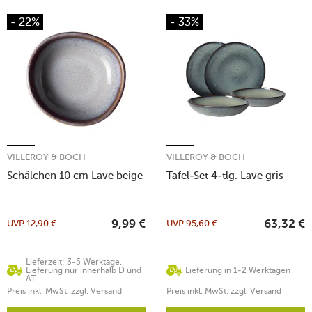
- 22%
- 33%
VILLEROY & BOCH
VILLEROY & BOCH
Schälchen 10 cm Lave beige
Tafel-Set 4-tlg. Lave gris
UVP
12,90
€
UVP
95,60
€
9,99
€
63,32
€
Lieferzeit: 3-5 Werktage.
Lieferung nur innerhalb D und
Lieferung in 1-2 Werktagen
AT.
Preis inkl. MwSt. zzgl. Versand
Preis inkl. MwSt. zzgl. Versand