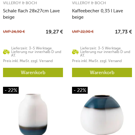
VILLEROY & BOCH
VILLEROY & BOCH
Schale flach 28x27cm Lave
Kaffeebecher 0,35 l Lave
beige
beige
UVP
24,90
€
UVP
22,90
€
19,27
€
17,73
€
Lieferzeit: 3-5 Werktage.
Lieferzeit: 3-5 Werktage.
Lieferung nur innerhalb D und
Lieferung nur innerhalb D und
AT.
AT.
Preis inkl. MwSt. zzgl. Versand
Preis inkl. MwSt. zzgl. Versand
Warenkorb
Warenkorb
- 22%
- 22%