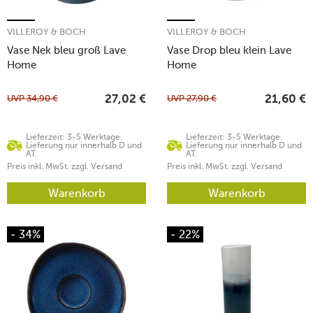
VILLEROY & BOCH
VILLEROY & BOCH
Vase Nek bleu groß Lave
Vase Drop bleu klein Lave
Home
Home
UVP
34,90
€
UVP
27,90
€
27,02
€
21,60
€
Lieferzeit: 3-5 Werktage.
Lieferzeit: 3-5 Werktage.
Lieferung nur innerhalb D und
Lieferung nur innerhalb D und
AT.
AT.
Preis inkl. MwSt. zzgl. Versand
Preis inkl. MwSt. zzgl. Versand
Warenkorb
Warenkorb
- 34%
- 22%