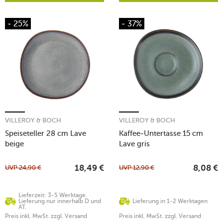
- 25%
- 37%
VILLEROY & BOCH
VILLEROY & BOCH
Speiseteller 28 cm Lave
Kaffee-Untertasse 15 cm
beige
Lave gris
UVP
24,90
€
UVP
12,90
€
18,49
€
8,08
€
Lieferzeit: 3-5 Werktage.
Lieferung nur innerhalb D und
Lieferung in 1-2 Werktagen
AT.
Preis inkl. MwSt. zzgl. Versand
Preis inkl. MwSt. zzgl. Versand