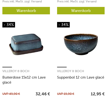
Preis inkl. MwSt. zzgl. Versand
Preis inkl. MwSt. zzgl. Versand
Warenkorb
Warenkorb
- 34%
- 34%
VILLEROY & BOCH
VILLEROY & BOCH
Butterdose 15x12 cm Lave
Suppenbol 12 cm Lave glacé
glacé
UVP
49,90
€
UVP
19,90
€
32,46
€
12,95
€