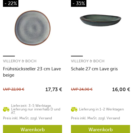
- 22%
- 35%
VILLEROY & BOCH
VILLEROY & BOCH
Frühstücksteller 23 cm Lave
Schale 27 cm Lave gris
beige
UVP
22,90
€
UVP
24,90
€
17,73
€
16,00
€
Lieferzeit: 3-5 Werktage.
Lieferung nur innerhalb D und
Lieferung in 1-2 Werktagen
AT.
Preis inkl. MwSt. zzgl. Versand
Preis inkl. MwSt. zzgl. Versand
Warenkorb
Warenkorb