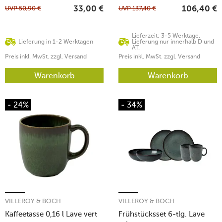
UVP
50,90
€
UVP
137,40
€
33,00
€
106,40
€
Lieferzeit: 3-5 Werktage.
Lieferung in 1-2 Werktagen
Lieferung nur innerhalb D und
AT.
Preis inkl. MwSt. zzgl. Versand
Preis inkl. MwSt. zzgl. Versand
Warenkorb
Warenkorb
- 24%
- 34%
VILLEROY & BOCH
VILLEROY & BOCH
Kaffeetasse 0,16 l Lave vert
Frühstücksset 6-tlg. Lave