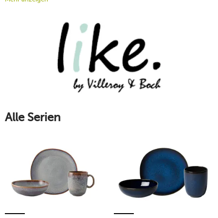
findet. Hervorragende Kombinationsmöglichkeiten bieten
einen außergewöhnlichen Blickfang auf jeder gedeckten
Tafel. Lassen Sie sich von dunklen Farben und einem
extravaganten Design inspirieren.
Mehr erfahren!
Alle Serien