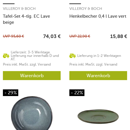
VILLEROY & BOCH
VILLEROY & BOCH
Tafel-Set 4-tlg. EC Lave
Henkelbecher 0,4 l Lave vert
beige
UVP
95,60
€
UVP
22,90
€
74,03
€
15,88
€
Lieferzeit: 3-5 Werktage.
Lieferung nur innerhalb D und
Lieferung in 1-2 Werktagen
AT.
Preis inkl. MwSt. zzgl. Versand
Preis inkl. MwSt. zzgl. Versand
Warenkorb
Warenkorb
- 29%
- 22%