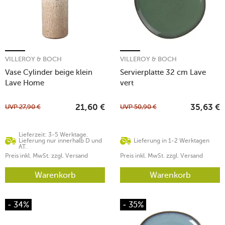
VILLEROY & BOCH
VILLEROY & BOCH
Vase Cylinder beige klein
Servierplatte 32 cm Lave
Lave Home
vert
UVP
27,90
€
UVP
50,90
€
21,60
€
35,63
€
Lieferzeit: 3-5 Werktage.
Lieferung nur innerhalb D und
Lieferung in 1-2 Werktagen
AT.
Preis inkl. MwSt. zzgl. Versand
Preis inkl. MwSt. zzgl. Versand
Warenkorb
Warenkorb
- 34%
- 35%