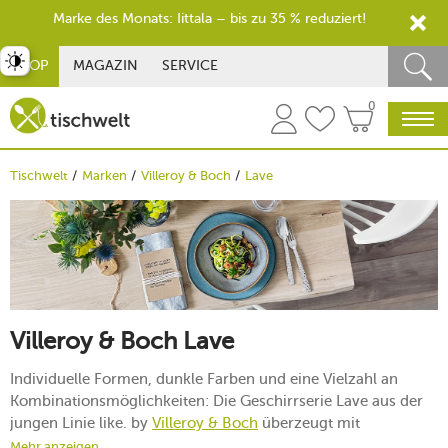
Marke des Monats: Iittala – bis zu 35 % reduziert!
st umschalten
SHOP
MAGAZIN
SERVICE
0
Tischwelt
Marken
Villeroy & Boch
Lave
Villeroy & Boch Lave
Individuelle Formen, dunkle Farben und eine Vielzahl an
Kombinationsmöglichkeiten: Die Geschirrserie Lave aus der
jungen Linie like. by
Villeroy & Boch
überzeugt mit
exzellentem Steingut, das auf jedem Esstisch seinen Platz
Mehr anzeigen