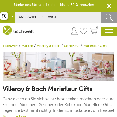
Marke des Monats: Iittala – bis zu 35 % reduziert!
st umschalten
SHOP
MAGAZIN
SERVICE
0
Tischwelt
Marken
Villeroy & Boch
Mariefleur
Mariefleur Gifts
Villeroy & Boch Mariefleur Gifts
Ganz gleich ob Sie sich selbst beschenken möchten oder gute
Freunde: Mit einem Geschenk der Kollektion Mariefleur Gifts
liegen Sie bestimmt richtig. In der Schmuckdose zum Beispiel
lassen sich kleine Schätze wunderbar aufbewahren.
Mehr anzeigen