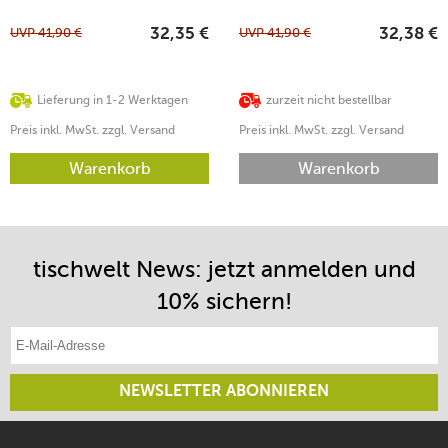
UVP
41,90
€
UVP
41,90
€
32,35
€
32,38
€
Lieferung in 1-2 Werktagen
zurzeit nicht bestellbar
Preis inkl. MwSt. zzgl. Versand
Preis inkl. MwSt. zzgl. Versand
Warenkorb
Warenkorb
tischwelt News: jetzt anmelden und
10% sichern!
E-Mail-Adresse eintragen
NEWSLETTER ABONNIEREN