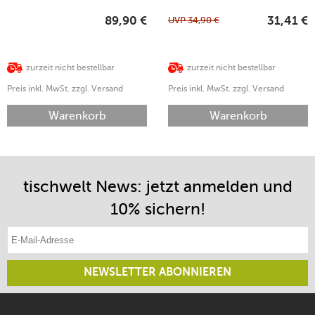
UVP
34,90
€
89,90
€
31,41
€
zurzeit nicht bestellbar
zurzeit nicht bestellbar
Preis inkl. MwSt. zzgl. Versand
Preis inkl. MwSt. zzgl. Versand
Warenkorb
Warenkorb
tischwelt News: jetzt anmelden und
10% sichern!
E-Mail-Adresse eintragen
NEWSLETTER ABONNIEREN