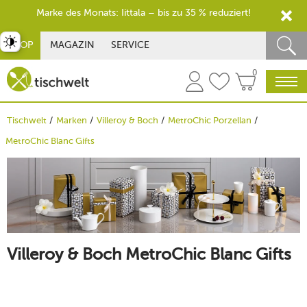
Marke des Monats: Iittala – bis zu 35 % reduziert!
st umschalten
SHOP
MAGAZIN
SERVICE
0
Tischwelt
Marken
Villeroy & Boch
MetroChic Porzellan
MetroChic Blanc Gifts
Villeroy & Boch MetroChic Blanc Gifts