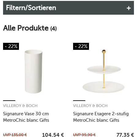
Filtern/Sortieren
Alle Produkte
(4)
- 22%
- 22%
VILLEROY & BOCH
VILLEROY & BOCH
Signature Vase 30 cm
Signature Etagere 2-stufig
MetroChic blanc Gifts
MetroChic blanc Gifts
UVP
135,00
€
UVP
99,90
€
104,54
€
77,35
€