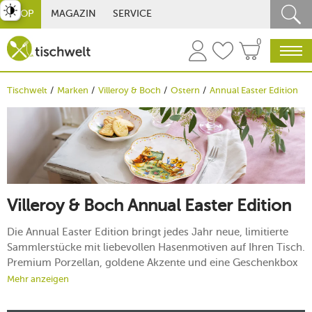
st umschalten
SHOP
MAGAZIN
SERVICE
0
Tischwelt
Marken
Villeroy & Boch
Ostern
Annual Easter Edition
Villeroy & Boch Annual Easter Edition
Die Annual Easter Edition bringt jedes Jahr neue, limitierte
Sammlerstücke mit liebevollen Hasenmotiven auf Ihren Tisch.
Premium Porzellan, goldene Akzente und eine Geschenkbox
mit Jahresstempel machen die Edition zum perfekten Präsent
Mehr anzeigen
– für Sammler und alle, die Ostern stilvoll feiern.
Mehr erfahren!