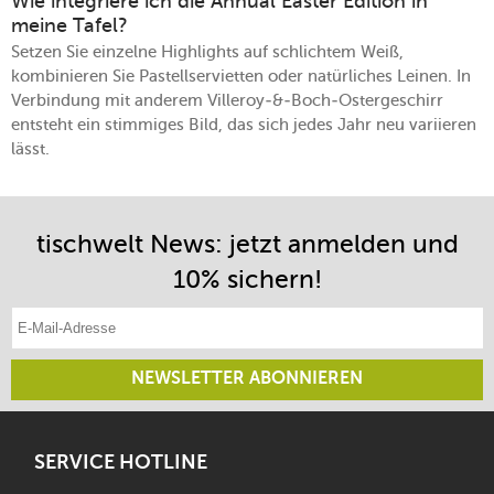
Wie integriere ich die Annual Easter Edition in
meine Tafel?
Setzen Sie einzelne Highlights auf schlichtem Weiß,
kombinieren Sie Pastellservietten oder natürliches Leinen. In
Verbindung mit anderem Villeroy‑&‑Boch‑Ostergeschirr
entsteht ein stimmiges Bild, das sich jedes Jahr neu variieren
lässt.
tischwelt News: jetzt anmelden und
10% sichern!
E-Mail-Adresse eintragen
NEWSLETTER ABONNIEREN
SERVICE HOTLINE