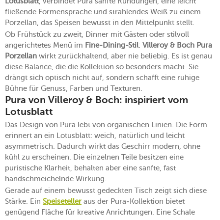
Lotusblatt
, verbindet Pura sanfte Rundungen, eine leicht
fließende Formensprache und strahlendes Weiß zu einem
Porzellan, das Speisen bewusst in den Mittelpunkt stellt.
Ob Frühstück zu zweit, Dinner mit Gästen oder stilvoll
angerichtetes Menü im
Fine-Dining-Stil
:
Villeroy & Boch Pura
Porzellan
wirkt zurückhaltend, aber nie beliebig. Es ist genau
diese Balance, die die Kollektion so besonders macht. Sie
drängt sich optisch nicht auf, sondern schafft eine ruhige
Bühne für Genuss, Farben und Texturen.
Pura von Villeroy & Boch: inspiriert vom
Lotusblatt
Das Design von Pura lebt von organischen Linien. Die Form
erinnert an ein Lotusblatt: weich, natürlich und leicht
asymmetrisch. Dadurch wirkt das Geschirr modern, ohne
kühl zu erscheinen. Die einzelnen Teile besitzen eine
puristische Klarheit, behalten aber eine sanfte, fast
handschmeichelnde Wirkung.
Gerade auf einem bewusst gedeckten Tisch zeigt sich diese
Stärke. Ein
Speiseteller
aus der Pura-Kollektion bietet
genügend Fläche für kreative Anrichtungen. Eine Schale