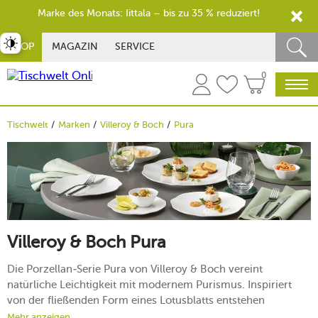
Marke des Monats: Iittala – bis zu 35 % reduziert!
st umschalten
SHOP
MAGAZIN
SERVICE
0
Tischwelt
Marken
Villeroy & Boch
Pura
Villeroy & Boch Pura
Die Porzellan-Serie Pura von Villeroy & Boch vereint
natürliche Leichtigkeit mit modernem Purismus. Inspiriert
von der fließenden Form eines Lotusblatts entstehen
harmonische Linien und eine elegante Silhouette, die Speisen
Mehr anzeigen