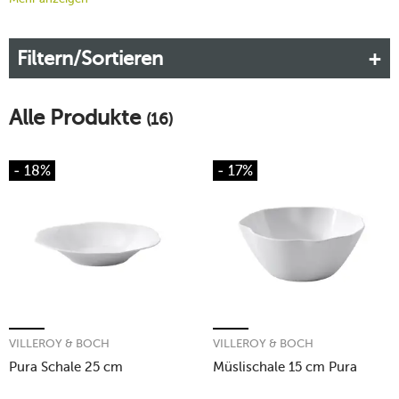
stilvoll in Szene setzt. Gefertigt aus hochwertigem Premium
Bone Porcelain überzeugt die Kollektion durch feine Haptik,
Filtern/Sortieren
Alltagstauglichkeit und zeitlose Ästhetik für anspruchsvolle
Tischkultur.
Mehr erfahren!
Alle Produkte
(16)
- 18%
- 17%
VILLEROY & BOCH
VILLEROY & BOCH
Pura Schale 25 cm
Müslischale 15 cm Pura