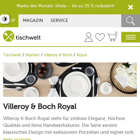
Marke des Monats: Iittala – bis zu 35 % reduziert!
st umschalten
SHOP
MAGAZIN
SERVICE
0
Tischwelt
Marken
Villeroy & Boch
Royal
Villeroy & Boch Royal
Villeroy & Boch Royal steht für zeitlose Eleganz, höchste
Qualität und feine Handwerkskunst. Die Serie vereint
klassisches Design mit exklusivem Porzellan und eignet sich
perfekt für festliche Tafeln ebenso wie für den stilvollen
Mehr anzeigen