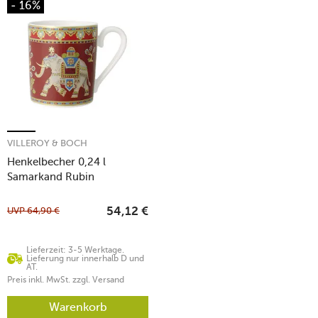
- 16%
VILLEROY & BOCH
Henkelbecher 0,24 l
Samarkand Rubin
UVP
64,90
€
54,12
€
Lieferzeit: 3-5 Werktage.
Lieferung nur innerhalb D und
AT.
Preis inkl. MwSt. zzgl. Versand
Warenkorb