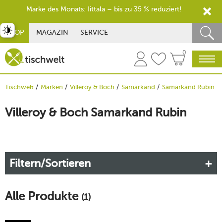
Marke des Monats: Iittala – bis zu 35 % reduziert!
st umschalten
SHOP
MAGAZIN
SERVICE
0
Tischwelt
Marken
Villeroy & Boch
Samarkand
Samarkand Rubin
Villeroy & Boch Samarkand Rubin
Filtern/Sortieren
Alle Produkte
(1)