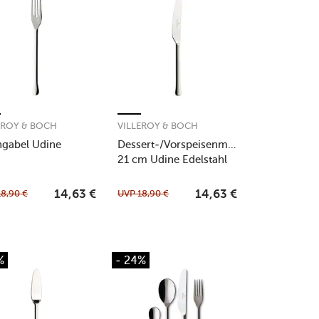
EROY & BOCH
VILLEROY & BOCH
hgabel Udine
Dessert-/Vorspeisenmesser
21 cm Udine Edelstahl
18,90
€
UVP
18,90
€
14,63
€
14,63
€
%
- 24%