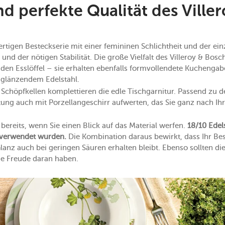
d perfekte Qualität des Ville
rtigen Besteckserie mit einer femininen Schlichtheit und der ei
nd der nötigen Stabilität. Die große Vielfalt des Villeroy & Bosc
en Esslöffel – sie erhalten ebenfalls formvollendete Kuchengab
hglänzendem Edelstahl.
 Schöpfkellen komplettieren die edle Tischgarnitur. Passend zu 
ung auch mit Porzellangeschirr aufwerten, das Sie ganz nach I
 bereits, wenn Sie einen Blick auf das Material werfen.
18/10 Edel
 verwendet wurden.
Die Kombination daraus bewirkt, dass Ihr Be
e Glanz auch bei geringen Säuren erhalten bleibt. Ebenso sollten
ge Freude daran haben.