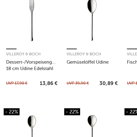
VILLEROY & BOCH
VILLEROY & BOCH
VILL
Dessert-/Vorspeisengabel
Gemüselöffel Udine
Fisc
18 cm Udine Edelstahl
UVP
17,90
€
UVP
39,90
€
UVP
13,86
€
30,89
€
- 22%
- 22%
- 22