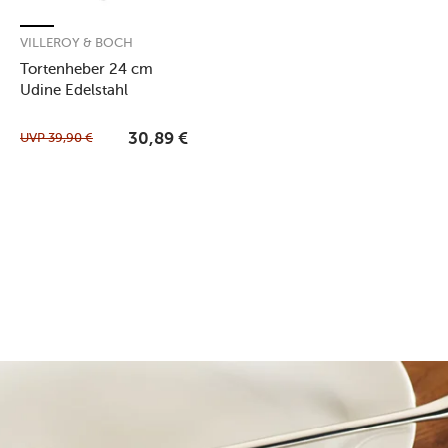
VILLEROY & BOCH
Tortenheber 24 cm
Udine Edelstahl
UVP
39,90
€
30,89
€