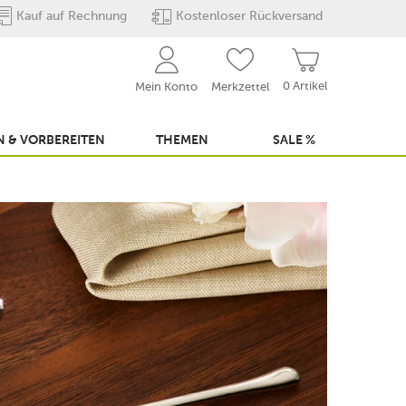
Kauf auf Rechnung
Kostenloser Rückversand
0 Artikel
Mein Konto
Merkzettel
 & VORBEREITEN
THEMEN
SALE %