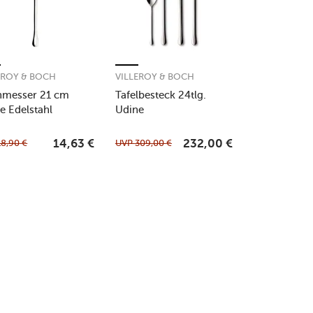
EROY & BOCH
VILLEROY & BOCH
hmesser 21 cm
Tafelbesteck 24tlg.
e Edelstahl
Udine
18,90
€
UVP
309,00
€
14,63
€
232,00
€