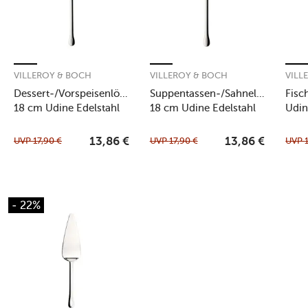
VILLEROY & BOCH
VILLEROY & BOCH
VILL
Dessert-/Vorspeisenlöffel
Suppentassen-/Sahnelöffel
Fisc
18 cm Udine Edelstahl
18 cm Udine Edelstahl
Udin
UVP
17,90
€
UVP
17,90
€
UVP
13,86
€
13,86
€
- 22%