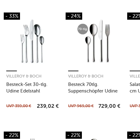
- 33%
- 24%
- 22
VILLEROY & BOCH
VILLEROY & BOCH
VILL
Besteck-Set 30-tlg.
Besteck 70tlg.
Sala
Udine Edelstahl
Suppenschöpfer Udine
cm U
UVP
359,00
€
UVP
969,00
€
UVP
239,02
€
729,00
€
- 22%
- 22%
- 22