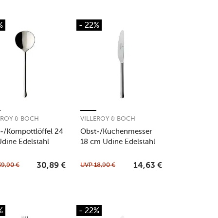
%
- 22%
EROY & BOCH
VILLEROY & BOCH
t-/Kompottlöffel 24
Obst-/Kuchenmesser
dine Edelstahl
18 cm Udine Edelstahl
39,90
€
UVP
18,90
€
30,89
€
14,63
€
%
- 22%