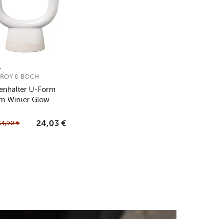
EROY & BOCH
enhalter U-Form
m Winter Glow
34,90
€
24,03
€