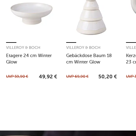
VILLEROY & BOCH
VILLEROY & BOCH
VILL
Etagere 24 cm Winter
Gebäckdose Baum 18
Kerz
Glow
cm Winter Glow
23 c
UVP
59,90
€
UVP
69,90
€
UVP
49,92
€
50,20
€