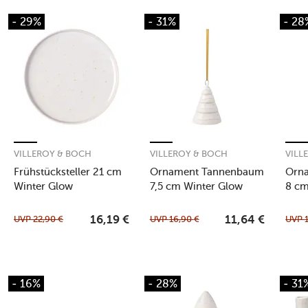
- 29%
- 31%
- 28
VILLEROY & BOCH
VILLEROY & BOCH
VILL
Frühstücksteller 21 cm
Ornament Tannenbaum
Orna
Winter Glow
7,5 cm Winter Glow
8 cm
UVP
22,90
€
UVP
16,90
€
UVP
16,19
€
11,64
€
- 16%
- 28%
- 31