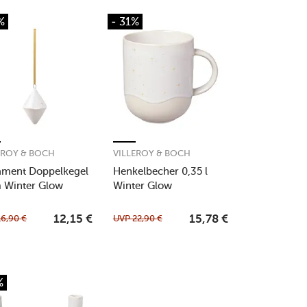
%
- 31%
EROY & BOCH
VILLEROY & BOCH
ment Doppelkegel
Henkelbecher 0,35 l
 Winter Glow
Winter Glow
16,90
€
UVP
22,90
€
12,15
€
15,78
€
%