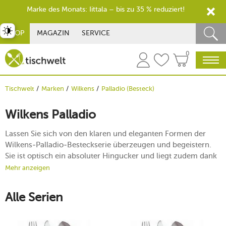
Marke des Monats: Iittala – bis zu 35 % reduziert!
st umschalten
SHOP
MAGAZIN
SERVICE
0
Tischwelt
Marken
Wilkens
Palladio (Besteck)
Wilkens Palladio
Lassen Sie sich von den klaren und eleganten Formen der
Wilkens-Palladio-Besteckserie überzeugen und begeistern.
Sie ist optisch ein absoluter Hingucker und liegt zudem dank
ihrer ausbalancierten Proportionen perfekt ergonomisch in
Mehr anzeigen
der Hand. Das Palladio-Besteck von Wilkens orientiert sich an
den Formen der Pflanzenwelt und ähneln einem Lindenblatt
Alle Serien
Sie haben die Wahl zwischen polierten und mattierten
Oberflächen und werden mit Ihren versilberten Bestecken
von Wilkens Palladio immer für Begeisterung sorgen.