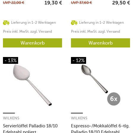
UVP
22,00
€
UVP
37,60
€
19,30
€
29,50
€
Lieferung in 1-2 Werktagen
Lieferung in 1-2 Werktagen
Preis inkl. MwSt. zzgl. Versand
Preis inkl. MwSt. zzgl. Versand
Warenkorb
Warenkorb
- 13%
- 12%
WILKENS
WILKENS
Servierlöffel Palladio 18/10
Espresso-/Mokkalöffel 6-tlg.
Edelstahl poliert
Palladio 18/10 Edelstahl