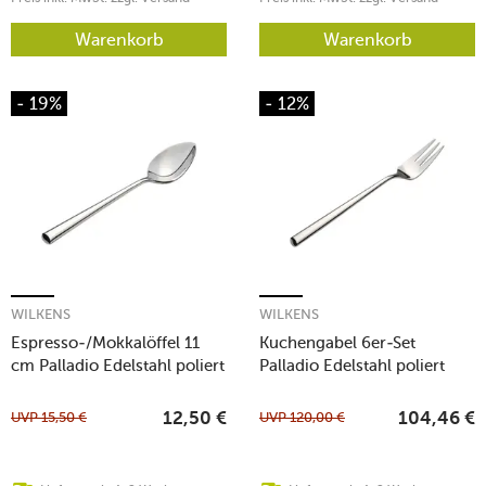
Warenkorb
Warenkorb
- 19%
- 12%
WILKENS
WILKENS
Espresso-/Mokkalöffel 11
Kuchengabel 6er-Set
cm Palladio Edelstahl poliert
Palladio Edelstahl poliert
UVP
15,50
€
UVP
120,00
€
12,50
€
104,46
€