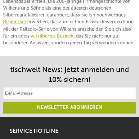
Lebensdauer erzielt. Die 200-jährige Firmengeschichte von
Wilkens und Söhne als eine der ältesten deutschen
Silbermanufakturen garantiert, dass Sie ein hochwertiges
Besteckset
erwerben, das zum echten Erbstück werden kann.
Mit der Palladio-Serie von Wilkens entscheiden Sie sich also
für ein edles
versilbertes Besteck
, das Sie nicht nur zu
besonderen Anlässen, sondern jeden Tag verwenden können.
tischwelt News: jetzt anmelden und
10% sichern!
E-Mail-Adresse eintragen
NEWSLETTER ABONNIEREN
SERVICE HOTLINE