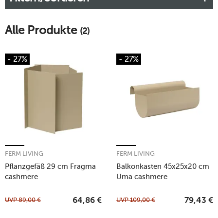
Alle Produkte
(2)
- 27%
- 27%
FERM LIVING
FERM LIVING
Pflanzgefäß 29 cm Fragma
Balkonkasten 45x25x20 cm
cashmere
Uma cashmere
UVP
89,00
€
UVP
109,00
€
64,86
€
79,43
€