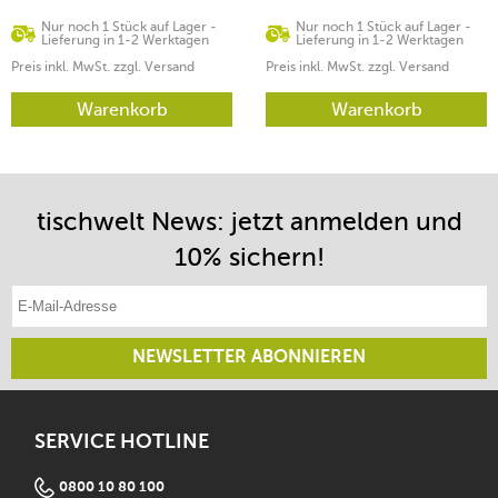
Nur noch 1 Stück auf Lager -
Nur noch 1 Stück auf Lager -
Lieferung in 1-2 Werktagen
Lieferung in 1-2 Werktagen
Preis inkl. MwSt. zzgl. Versand
Preis inkl. MwSt. zzgl. Versand
Warenkorb
Warenkorb
tischwelt News: jetzt anmelden und
10% sichern!
E-Mail-Adresse eintragen
NEWSLETTER ABONNIEREN
SERVICE HOTLINE
0800 10 80 100