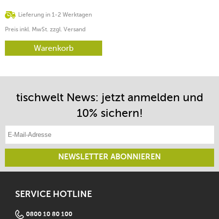
Lieferung in 1-2 Werktagen
Preis inkl. MwSt. zzgl. Versand
Warenkorb
tischwelt News: jetzt anmelden und
10% sichern!
E-Mail-Adresse eintragen
NEWSLETTER ABONNIEREN
SERVICE HOTLINE
0800 10 80 100