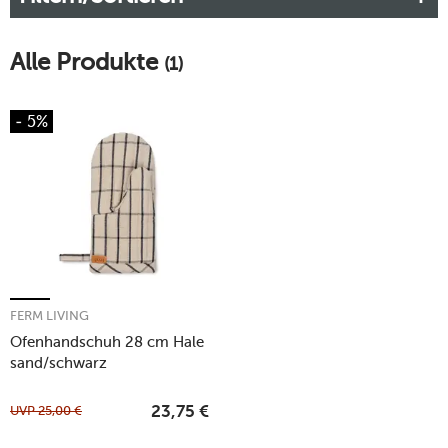
Alle Produkte
(1)
- 5%
FERM LIVING
Ofenhandschuh 28 cm Hale
sand/schwarz
UVP
25,00
€
23,75
€