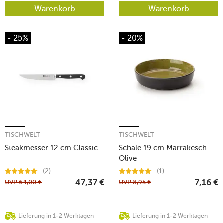
Warenkorb
Warenkorb
- 25%
- 20%
TISCHWELT
TISCHWELT
Steakmesser 12 cm Classic
Schale 19 cm Marrakesch
Olive
(2)
(1)
UVP
64,00
€
UVP
8,95
€
47,37
€
7,16
€
Lieferung in 1-2 Werktagen
Lieferung in 1-2 Werktagen