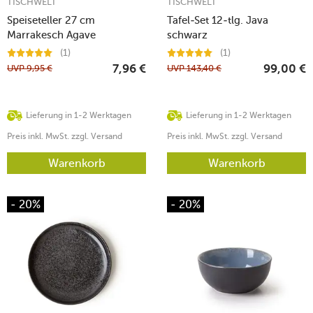
TISCHWELT
TISCHWELT
Speiseteller 27 cm
Tafel-Set 12-tlg. Java
Marrakesch Agave
schwarz
(1)
(1)
UVP
9,95
€
UVP
143,40
€
7,96
€
99,00
€
Lieferung in 1-2 Werktagen
Lieferung in 1-2 Werktagen
Preis inkl. MwSt. zzgl. Versand
Preis inkl. MwSt. zzgl. Versand
Warenkorb
Warenkorb
- 20%
- 20%