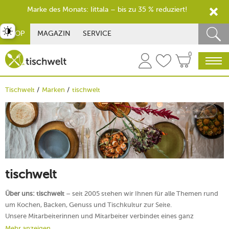
Marke des Monats: Iittala – bis zu 35 % reduziert!
st umschalten
SHOP
MAGAZIN
SERVICE
0
Tischwelt
Marken
tischwelt
tischwelt
Über uns: tischwelt
– seit 2005 stehen wir Ihnen für alle Themen rund
um Kochen, Backen, Genuss und Tischkultur zur Seite.
Unsere Mitarbeiterinnen und Mitarbeiter verbindet eines ganz
besonders: die
Liebe und Leidenschaft
für die Themen rund um Genuss
Mehr anzeigen