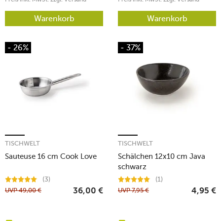
Warenkorb
Warenkorb
- 26%
- 37%
TISCHWELT
TISCHWELT
Sauteuse 16 cm Cook Love
Schälchen 12x10 cm Java
schwarz
(3)
(1)
UVP
49,00
€
UVP
7,95
€
36,00
€
4,95
€