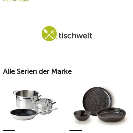
und Wohlbefinden. Täglich bekommen dies unsere Kundinnen und
Kunden zu spüren.
Freuen Sie sich über unser vielfältiges und liebevoll ausgewähltes
Sortiment. Rund um das Thema Tischkultur haben wir so einiges zu
bieten. Hochwertiges
Markengeschirr
,
Besteck
,
Küchenzubehör
und
Kochutensilien
finden Sie bei uns ebenso wie
Deko
und
Textilien
rund
um den gedeckten Tisch. Und das zu
einmaligen Preisen
!
tischwelt
– einfach schöner genießen
Alle Serien der Marke