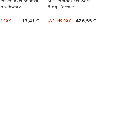
genschützer schmal
Messerblock schwarz
m schwarz
8-tlg. Partner
14,90
€
UVP
449,00
€
13,41
€
426,55
€