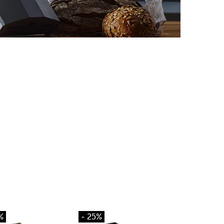
%
- 25%