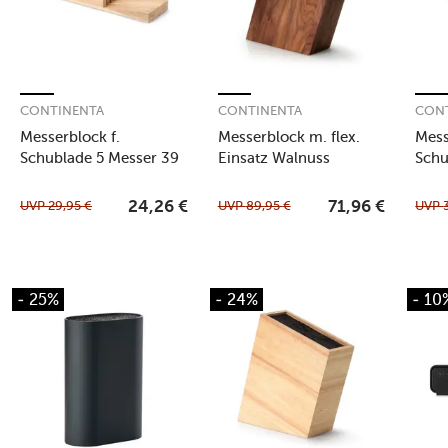
CONTINENTA
CONTINENTA
CON
Messerblock f.
Messerblock m. flex.
Mess
Schublade 5 Messer 39
Einsatz Walnuss
Schu
x 11 x 3,5 cm
28,5x8x19cm
x 11
UVP
29,95
€
UVP
89,95
€
UVP
24,26
€
71,96
€
- 25%
- 24%
- 10