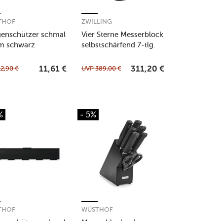
THOF
ZWILLING
genschützer schmal
Vier Sterne Messerblock
m schwarz
selbstschärfend 7-tlg.
anthrazit
12,90
€
UVP
389,00
€
11,61
€
311,20
€
%
- 5%
THOF
WÜSTHOF