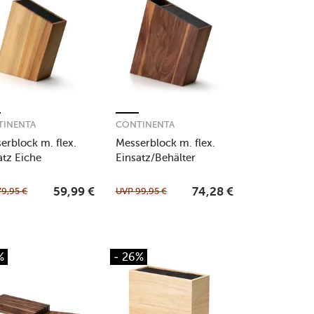
TINENTA
CONTINENTA
erblock m. flex.
Messerblock m. flex.
atz Eiche
Einsatz/Behälter
5x8x19cm
Walnuss 31x8x24,5cm
79,95
€
UVP
99,95
€
59,99
€
74,28
€
%
- 26%