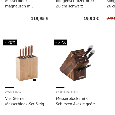
Messerblock
Klingenschützer breit
Klin
magnetisch mit
26 cm schwarz
26 c
Duracore Schneidebrett
Akazie
UVP
119,95
€
19,90
€
- 20%
- 22%
ZWILLING
CONTINENTA
Vier Sterne
Messerblock mit 6
Messerblock-Set 6-tlg.
Schlitzen Akazie geölt
natur
22x9,5x2cm