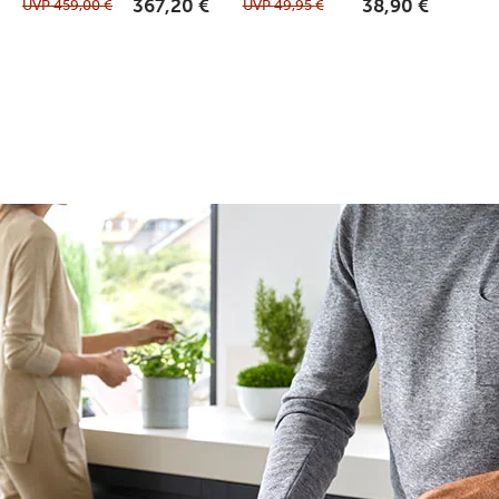
UVP
459,00
€
UVP
49,95
€
367,20
€
38,90
€