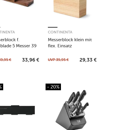
TINENTA
CONTINENTA
erblock f.
Messerblock klein mit
blade 5 Messer 39
flex. Einsatz
 x 3,5 cm Akazie
Gummibaum
39,95
€
UVP
39,95
€
33,96
€
29,33
€
%
- 20%