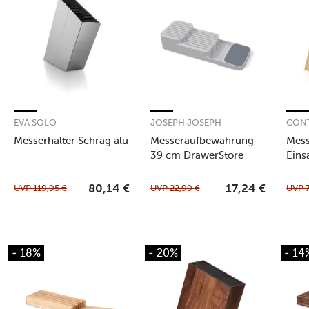
EVA SOLO
JOSEPH JOSEPH
CON
Messerhalter Schräg alu
Messeraufbewahrung
Mess
39 cm DrawerStore
Eins
grau
28,
UVP
119,95
€
UVP
22,99
€
UVP
80,14
€
17,24
€
- 18%
- 20%
- 14