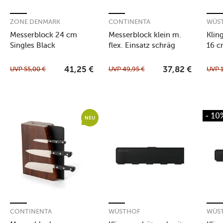
ZONE DENMARK
CONTINENTA
WÜS
Messerblock 24 cm
Messerblock klein m.
Klin
Singles Black
flex. Einsatz schräg
16 c
stehend
UVP
55,00
€
UVP
49,95
€
UVP
41,25
€
37,82
€
- 10
NEU
CONTINENTA
WÜSTHOF
WÜS