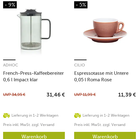
- 9%
- 5%
ADHOC
CILIO
French-Press-Kaffeebereiter
Espressotasse mit Untere
0,6 l Impact klar
0,05 l Roma Rose
UVP
34,95
€
UVP
11,99
€
31,46
€
11,39
€
Lieferung in 1-2 Werktagen
Lieferung in 1-2 Werktagen
Preis inkl. MwSt. zzgl. Versand
Preis inkl. MwSt. zzgl. Versand
Warenkorb
Warenkorb