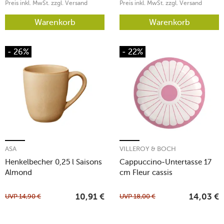
Preis inkl. MwSt. zzgl. Versand
Preis inkl. MwSt. zzgl. Versand
Warenkorb
Warenkorb
- 26%
- 22%
ASA
VILLEROY & BOCH
Henkelbecher 0,25 l Saisons
Cappuccino-Untertasse 17
Almond
cm Fleur cassis
UVP
14,90
€
UVP
18,00
€
10,91
€
14,03
€