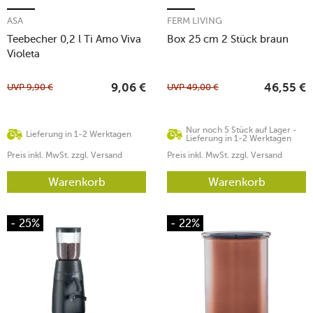
ASA
FERM LIVING
Teebecher 0,2 l Ti Amo Viva
Box 25 cm 2 Stück braun
Violeta
UVP
9,90
€
UVP
49,00
€
9,06
€
46,55
€
Nur noch 5 Stück auf Lager -
Lieferung in 1-2 Werktagen
Lieferung in 1-2 Werktagen
Preis inkl. MwSt. zzgl. Versand
Preis inkl. MwSt. zzgl. Versand
Warenkorb
Warenkorb
- 25%
- 22%