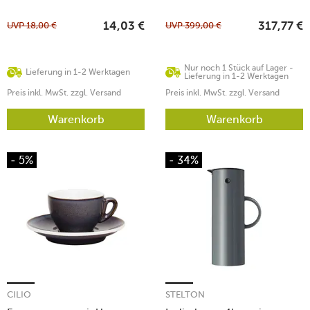
UVP
18,00
€
UVP
399,00
€
14,03
€
317,77
€
Nur noch 1 Stück auf Lager -
Lieferung in 1-2 Werktagen
Lieferung in 1-2 Werktagen
Preis inkl. MwSt. zzgl. Versand
Preis inkl. MwSt. zzgl. Versand
Warenkorb
Warenkorb
- 5%
- 34%
CILIO
STELTON