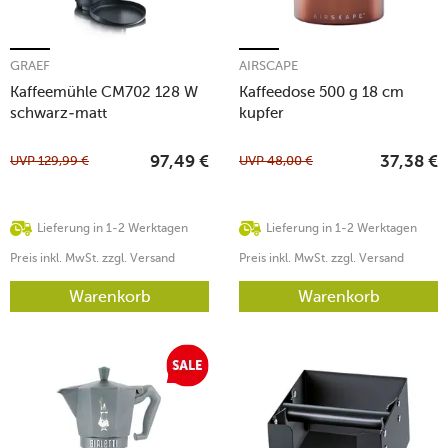
GRAEF
AIRSCAPE
Kaffeemühle CM702 128 W
Kaffeedose 500 g 18 cm
schwarz-matt
kupfer
UVP
129,99
€
UVP
48,00
€
97,49
€
37,38
€
Lieferung in 1-2 Werktagen
Lieferung in 1-2 Werktagen
Preis inkl. MwSt. zzgl. Versand
Preis inkl. MwSt. zzgl. Versand
Warenkorb
Warenkorb