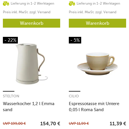
Lieferung in 1-2 Werktagen
Lieferung in 1-2 Werktagen
Preis inkl. MwSt. zzgl. Versand
Preis inkl. MwSt. zzgl. Versand
Warenkorb
Warenkorb
- 22%
- 5%
STELTON
CILIO
Wasserkocher 1,2 l Emma
Espressotasse mit Untere
sand
0,05 l Roma Sand
UVP
199,00
€
UVP
11,99
€
154,70
€
11,39
€