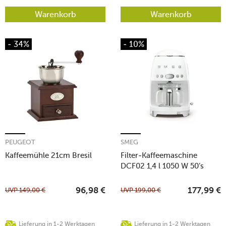
Warenkorb
Warenkorb
- 34%
- 10%
PEUGEOT
SMEG
Kaffeemühle 21cm Bresil
Filter-Kaffeemaschine
DCF02 1,4 l 1050 W 50’s
Style weiss
UVP
149,00
€
UVP
199,00
€
96,98
€
177,99
€
Lieferung in 1-2 Werktagen
Lieferung in 1-2 Werktagen