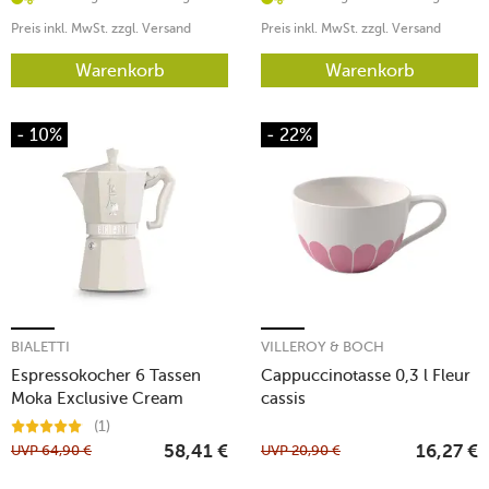
Preis inkl. MwSt. zzgl. Versand
Preis inkl. MwSt. zzgl. Versand
Warenkorb
Warenkorb
- 10%
- 22%
BIALETTI
VILLEROY & BOCH
Espressokocher 6 Tassen
Cappuccinotasse 0,3 l Fleur
Moka Exclusive Cream
cassis
(1)
UVP
64,90
€
UVP
20,90
€
58,41
€
16,27
€