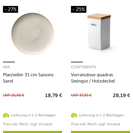
- 27%
- 25%
ASA
CONTINENTA
Platzteller 31 cm Saisons
Vorratsdose quadrat.
Sand
Steingut / Holzdeckel
1200ml
UVP
25,90
€
UVP
37,95
€
18,79
€
28,19
€
Lieferung in 1-2 Werktagen
Lieferung in 1-2 Werktagen
Preis inkl. MwSt. zzgl. Versand
Preis inkl. MwSt. zzgl. Versand