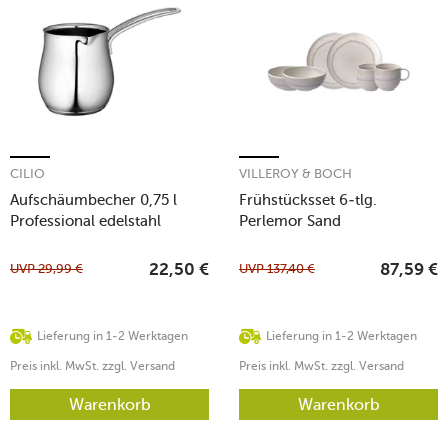
CILIO
VILLEROY & BOCH
Aufschäumbecher 0,75 l
Frühstücksset 6-tlg.
Professional edelstahl
Perlemor Sand
UVP
29,99
€
UVP
137,40
€
22,50
€
87,59
€
Lieferung in 1-2 Werktagen
Lieferung in 1-2 Werktagen
Preis inkl. MwSt. zzgl. Versand
Preis inkl. MwSt. zzgl. Versand
Warenkorb
Warenkorb