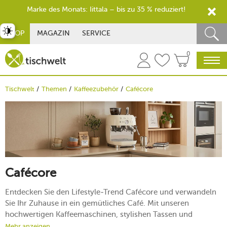
Marke des Monats: Iittala – bis zu 35 % reduziert!
st umschalten
SHOP
MAGAZIN
SERVICE
0
Tischwelt
Themen
Kaffeezubehör
Cafécore
Cafécore
Entdecken Sie den Lifestyle-Trend Cafécore und verwandeln
Sie Ihr Zuhause in ein gemütliches Café. Mit unseren
hochwertigen Kaffeemaschinen, stylishen Tassen und
passenden Wohnaccessoires genießen Sie nicht nur
Mehr anzeigen