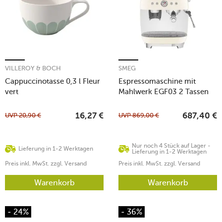
VILLEROY & BOCH
SMEG
Cappuccinotasse 0,3 l Fleur
Espressomaschine mit
vert
Mahlwerk EGF03 2 Tassen
1650 W 50’s Style creme
UVP
20,90
€
UVP
869,00
€
16,27
€
687,40
€
Nur noch 4 Stück auf Lager -
Lieferung in 1-2 Werktagen
Lieferung in 1-2 Werktagen
Preis inkl. MwSt. zzgl. Versand
Preis inkl. MwSt. zzgl. Versand
Warenkorb
Warenkorb
- 24%
- 36%