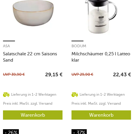
ASA
BODUM
Salatschale 22 cm Saisons
Milchschäumer 0,25 l Latteo
Sand
klar
UVP
39,90
€
UVP
29,90
€
29,15
€
22,43
€
Lieferung in 1-2 Werktagen
Lieferung in 1-2 Werktagen
Preis inkl. MwSt. zzgl. Versand
Preis inkl. MwSt. zzgl. Versand
Warenkorb
Warenkorb
- 26%
- 37%