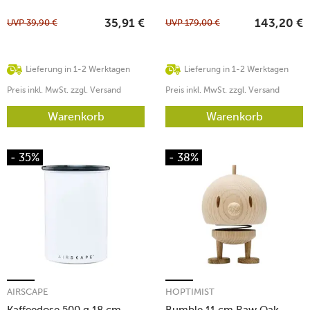
UVP
39,90
€
UVP
179,00
€
35,91
€
143,20
€
Lieferung in 1-2 Werktagen
Lieferung in 1-2 Werktagen
Preis inkl. MwSt. zzgl. Versand
Preis inkl. MwSt. zzgl. Versand
Warenkorb
Warenkorb
- 35%
- 38%
AIRSCAPE
HOPTIMIST
Kaffeedose 500 g 18 cm
Bumble 11 cm Raw Oak