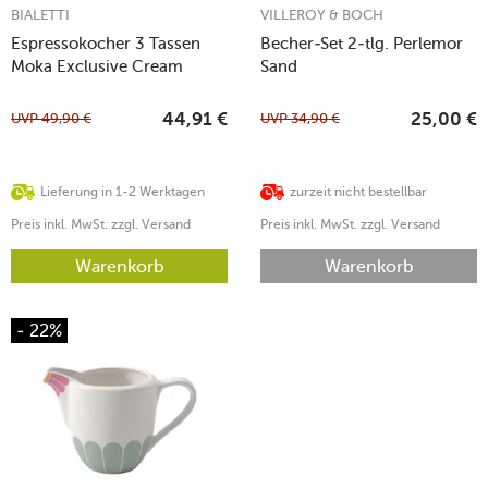
BIALETTI
VILLEROY & BOCH
Espressokocher 3 Tassen
Becher-Set 2-tlg. Perlemor
Moka Exclusive Cream
Sand
UVP
49,90
€
UVP
34,90
€
44,91
€
25,00
€
Lieferung in 1-2 Werktagen
zurzeit nicht bestellbar
Preis inkl. MwSt. zzgl. Versand
Preis inkl. MwSt. zzgl. Versand
Warenkorb
Warenkorb
- 22%