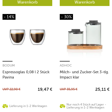
Warenkorb
Warenkorb
- 14%
- 30%
BODUM
ADHOC
Espressoglas 0,08 l 2 Stück
Milch- und Zucker-Set 3-tlg.
Pavina
Impact klar
UVP
22,90
€
UVP
35,95
€
19,47
€
25,11
€
Nur noch 4 Stück auf Lager -
Lieferung in 1-2 Werktagen
Lieferung in 1-2 Werktagen