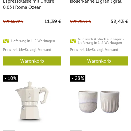
Espressotasse mit Untere
Isolierkanne 1l granit grau
0,05 l Roma Ozean
UVP
11,99
€
UVP
79,95
€
11,39
€
52,43
€
Nur noch 4 Stück auf Lager -
Lieferung in 1-2 Werktagen
Lieferung in 1-2 Werktagen
Preis inkl. MwSt. zzgl. Versand
Preis inkl. MwSt. zzgl. Versand
Warenkorb
Warenkorb
- 10%
- 28%