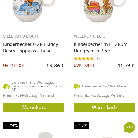
VILLEROY & BOCH
VILLEROY & BOCH
Kinderbecher 0,28 l Kiddy
Kinderbecher m.H. 280ml
Bears Happy as a Bear
Hungry as a Bear
(1)
UVP
17,90
€
UVP
17,90
€
13,86
€
11,73
€
Lieferzeit: 3-5 Werktage.
Lieferung nur innerhalb D und
Lieferung in 1-2 Werktagen
AT.
Preis inkl. MwSt. zzgl. Versand
Preis inkl. MwSt. zzgl. Versand
Warenkorb
Warenkorb
- 29%
- 17%
NEU