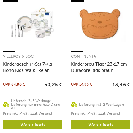
VILLEROY & BOCH
CONTINENTA
Kindergeschirr-Set 7-tlg.
Kinderbrett Tiger 23x17 cm
Boho Kids Walk like an
Duracore Kids braun
Elephant
UVP
64,90
€
UVP
14,95
€
50,25
€
13,46
€
Lieferzeit: 3-5 Werktage.
Lieferung nur innerhalb D und
Lieferung in 1-2 Werktagen
AT.
Preis inkl. MwSt. zzgl. Versand
Preis inkl. MwSt. zzgl. Versand
Warenkorb
Warenkorb