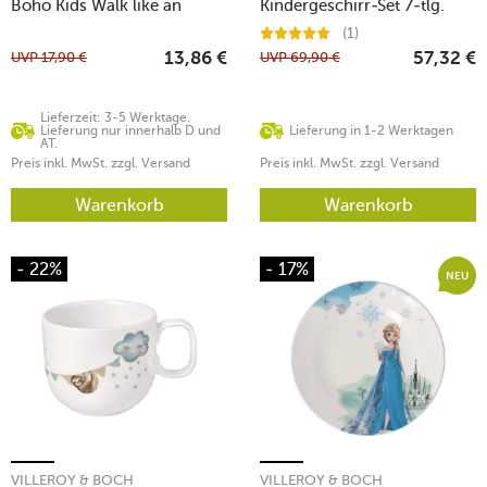
Boho Kids Walk like an
Kindergeschirr-Set 7-tlg.
Elephant
(1)
UVP
17,90
€
UVP
69,90
€
13,86
€
57,32
€
Lieferzeit: 3-5 Werktage.
Lieferung nur innerhalb D und
Lieferung in 1-2 Werktagen
AT.
Preis inkl. MwSt. zzgl. Versand
Preis inkl. MwSt. zzgl. Versand
Warenkorb
Warenkorb
- 22%
- 17%
NEU
VILLEROY & BOCH
VILLEROY & BOCH