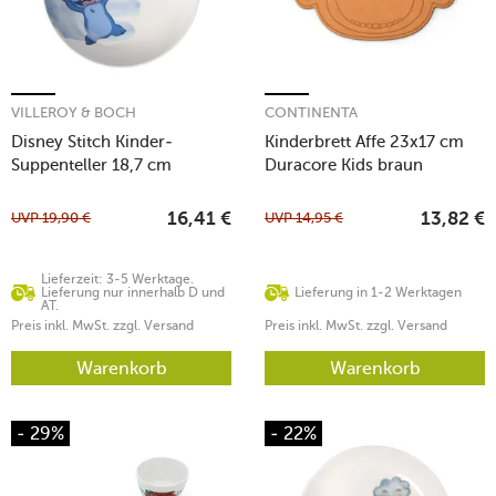
VILLEROY & BOCH
CONTINENTA
Disney Stitch Kinder-
Kinderbrett Affe 23x17 cm
Suppenteller 18,7 cm
Duracore Kids braun
UVP
19,90
€
UVP
14,95
€
16,41
€
13,82
€
Lieferzeit: 3-5 Werktage.
Lieferung nur innerhalb D und
Lieferung in 1-2 Werktagen
AT.
Preis inkl. MwSt. zzgl. Versand
Preis inkl. MwSt. zzgl. Versand
Warenkorb
Warenkorb
- 29%
- 22%