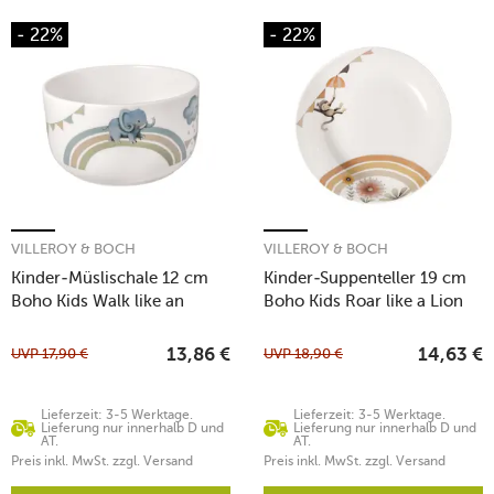
- 22%
- 22%
VILLEROY & BOCH
VILLEROY & BOCH
Kinder-Müslischale 12 cm
Kinder-Suppenteller 19 cm
Boho Kids Walk like an
Boho Kids Roar like a Lion
Elephant
UVP
17,90
€
UVP
18,90
€
13,86
€
14,63
€
Lieferzeit: 3-5 Werktage.
Lieferzeit: 3-5 Werktage.
Lieferung nur innerhalb D und
Lieferung nur innerhalb D und
AT.
AT.
Preis inkl. MwSt. zzgl. Versand
Preis inkl. MwSt. zzgl. Versand