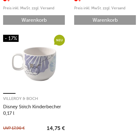
Preis inkl. MwSt. zzgl. Versand
Preis inkl. MwSt. zzgl. Versand
Warenkorb
Warenkorb
- 17%
NEU
VILLEROY & BOCH
Disney Stitch Kinderbecher
0,17 l
UVP
17,90
€
14,75
€