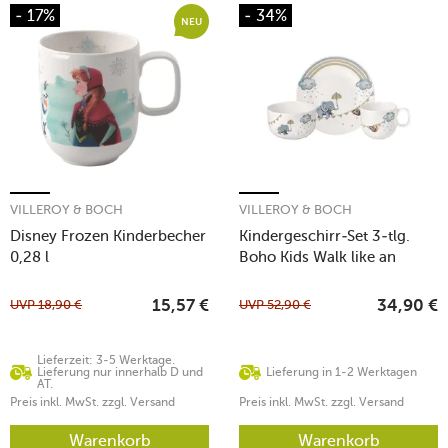
- 17%
- 34%
NEU
VILLEROY & BOCH
VILLEROY & BOCH
Disney Frozen Kinderbecher
Kindergeschirr-Set 3-tlg.
0,28 l
Boho Kids Walk like an
elephant
UVP
18,90
€
UVP
52,90
€
15,57
€
34,90
€
Lieferzeit: 3-5 Werktage.
Lieferung nur innerhalb D und
Lieferung in 1-2 Werktagen
AT.
Preis inkl. MwSt. zzgl. Versand
Preis inkl. MwSt. zzgl. Versand
Warenkorb
Warenkorb