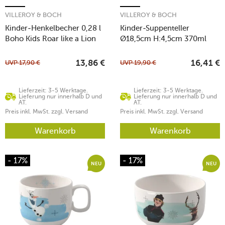
VILLEROY & BOCH
VILLEROY & BOCH
Kinder-Henkelbecher 0,28 l
Kinder-Suppenteller
Boho Kids Roar like a Lion
Ø18,5cm H:4,5cm 370ml
UVP
17,90
€
UVP
19,90
€
13,86
€
16,41
€
Lieferzeit: 3-5 Werktage.
Lieferzeit: 3-5 Werktage.
Lieferung nur innerhalb D und
Lieferung nur innerhalb D und
AT.
AT.
Preis inkl. MwSt. zzgl. Versand
Preis inkl. MwSt. zzgl. Versand
Warenkorb
Warenkorb
- 17%
- 17%
NEU
NEU