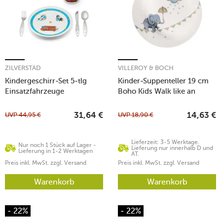
ZILVERSTAD
VILLEROY & BOCH
Kindergeschirr-Set 5-tlg
Kinder-Suppenteller 19 cm
Einsatzfahrzeuge
Boho Kids Walk like an
Elephant
UVP
44,95
€
UVP
18,90
€
31,64
€
14,63
€
Lieferzeit: 3-5 Werktage.
Nur noch 1 Stück auf Lager -
Lieferung nur innerhalb D und
Lieferung in 1-2 Werktagen
AT.
Preis inkl. MwSt. zzgl. Versand
Preis inkl. MwSt. zzgl. Versand
Warenkorb
Warenkorb
- 22%
- 22%