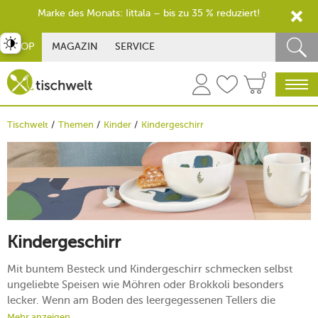
Marke des Monats: Iittala – bis zu 35 % reduziert!
st umschalten
SHOP
MAGAZIN
SERVICE
0
Tischwelt
Themen
Kinder
Kindergeschirr
Kindergeschirr
Mit buntem Besteck und Kindergeschirr schmecken selbst
ungeliebte Speisen wie Möhren oder Brokkoli besonders
lecker. Wenn am Boden des leergegessenen Tellers die
Kindheitshelden Janosch, Heidi oder Winnie the Pooh warten,
Mehr anzeigen