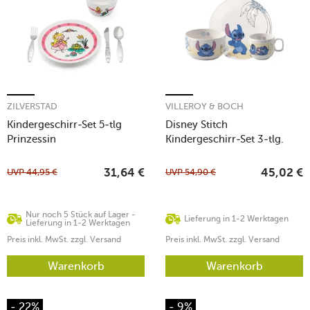
ZILVERSTAD
VILLEROY & BOCH
Kindergeschirr-Set 5-tlg
Disney Stitch
Prinzessin
Kindergeschirr-Set 3-tlg.
UVP
44,95
€
UVP
54,90
€
31,64
€
45,02
€
Nur noch 5 Stück auf Lager -
Lieferung in 1-2 Werktagen
Lieferung in 1-2 Werktagen
Preis inkl. MwSt. zzgl. Versand
Preis inkl. MwSt. zzgl. Versand
Warenkorb
Warenkorb
- 22%
- 9%