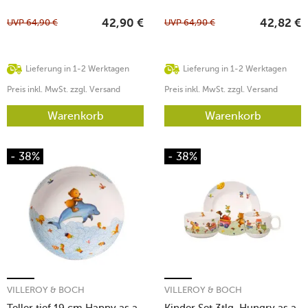
UVP
64,90
€
UVP
64,90
€
42,90
€
42,82
€
Lieferung in 1-2 Werktagen
Lieferung in 1-2 Werktagen
Preis inkl. MwSt. zzgl. Versand
Preis inkl. MwSt. zzgl. Versand
Warenkorb
Warenkorb
- 38%
- 38%
VILLEROY & BOCH
VILLEROY & BOCH
Teller tief 19 cm Happy as a
Kinder Set 3tlg. Hungry as a