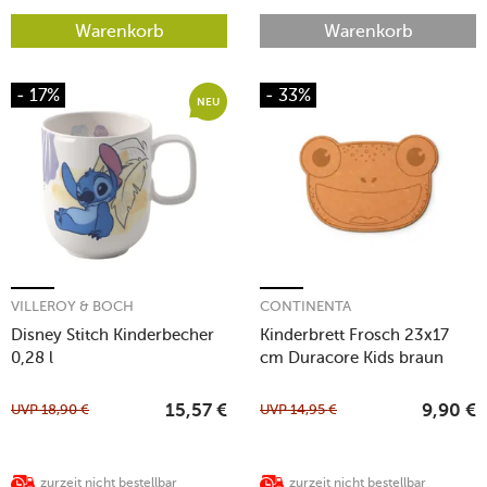
Warenkorb
Warenkorb
- 17%
- 33%
NEU
VILLEROY & BOCH
CONTINENTA
Disney Stitch Kinderbecher
Kinderbrett Frosch 23x17
0,28 l
cm Duracore Kids braun
UVP
18,90
€
UVP
14,95
€
15,57
€
9,90
€
zurzeit nicht bestellbar
zurzeit nicht bestellbar