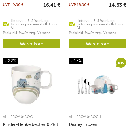
UVP
19,90
€
UVP
18,90
€
16,41
€
14,63
€
Lieferzeit: 3-5 Werktage.
Lieferzeit: 3-5 Werktage.
Lieferung nur innerhalb D und
Lieferung nur innerhalb D und
AT.
AT.
Preis inkl. MwSt. zzgl. Versand
Preis inkl. MwSt. zzgl. Versand
Warenkorb
Warenkorb
- 22%
- 17%
NEU
VILLEROY & BOCH
VILLEROY & BOCH
Kinder-Henkelbecher 0,28 l
Disney Frozen