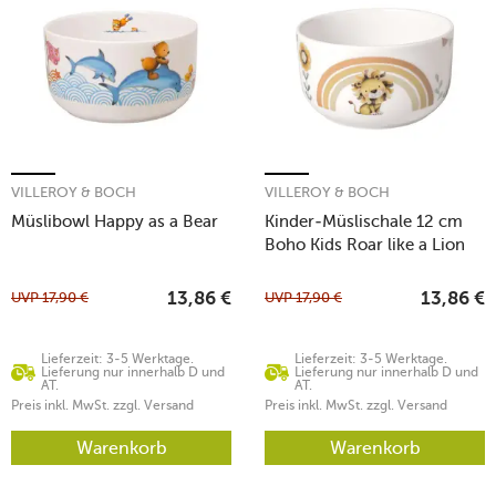
VILLEROY & BOCH
VILLEROY & BOCH
Müslibowl Happy as a Bear
Kinder-Müslischale 12 cm
Boho Kids Roar like a Lion
UVP
17,90
€
UVP
17,90
€
13,86
€
13,86
€
Lieferzeit: 3-5 Werktage.
Lieferzeit: 3-5 Werktage.
Lieferung nur innerhalb D und
Lieferung nur innerhalb D und
AT.
AT.
Preis inkl. MwSt. zzgl. Versand
Preis inkl. MwSt. zzgl. Versand
Warenkorb
Warenkorb