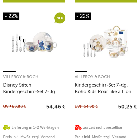
- 22%
- 22%
NEU
VILLEROY & BOCH
VILLEROY & BOCH
Disney Stitch
Kindergeschirr-Set 7-tlg.
Kindergeschirr-Set 7-tlg.
Boho Kids Roar like a Lion
UVP
69,90
€
UVP
64,90
€
54,46
€
50,25
€
Lieferung in 1-2 Werktagen
zurzeit nicht bestellbar
Preis inkl. MwSt. zzgl. Versand
Preis inkl. MwSt. zzgl. Versand