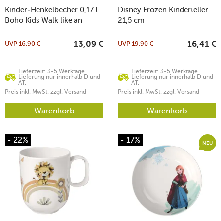
Kinder-Henkelbecher 0,17 l
Disney Frozen Kinderteller
Boho Kids Walk like an
21,5 cm
Elephant
UVP
16,90
€
UVP
19,90
€
13,09
€
16,41
€
Lieferzeit: 3-5 Werktage.
Lieferzeit: 3-5 Werktage.
Lieferung nur innerhalb D und
Lieferung nur innerhalb D und
AT.
AT.
Preis inkl. MwSt. zzgl. Versand
Preis inkl. MwSt. zzgl. Versand
Warenkorb
Warenkorb
- 22%
- 17%
NEU