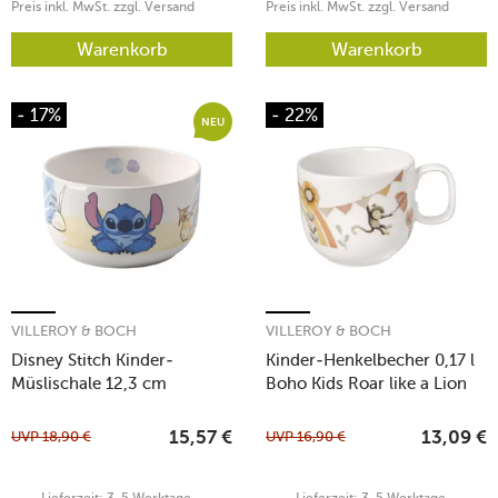
Preis inkl. MwSt. zzgl. Versand
Preis inkl. MwSt. zzgl. Versand
Warenkorb
Warenkorb
- 17%
- 22%
NEU
VILLEROY & BOCH
VILLEROY & BOCH
Disney Stitch Kinder-
Kinder-Henkelbecher 0,17 l
Müslischale 12,3 cm
Boho Kids Roar like a Lion
UVP
18,90
€
UVP
16,90
€
15,57
€
13,09
€
Lieferzeit: 3-5 Werktage.
Lieferzeit: 3-5 Werktage.