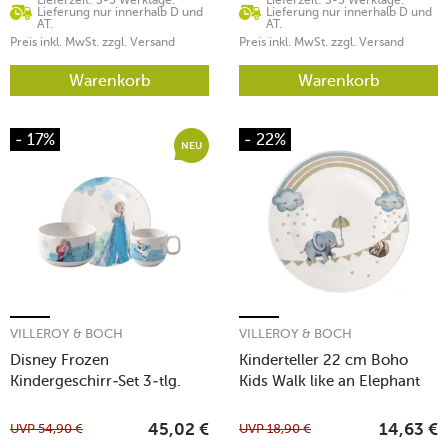
Lieferung nur innerhalb D und
Lieferung nur innerhalb D und
AT.
AT.
Preis inkl. MwSt. zzgl. Versand
Preis inkl. MwSt. zzgl. Versand
Warenkorb
Warenkorb
- 17%
- 22%
NEU
VILLEROY & BOCH
VILLEROY & BOCH
Disney Frozen
Kinderteller 22 cm Boho
Kindergeschirr-Set 3-tlg.
Kids Walk like an Elephant
UVP
54,90
€
UVP
18,90
€
45,02
€
14,63
€