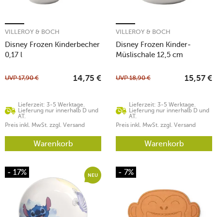
VILLEROY & BOCH
VILLEROY & BOCH
Disney Frozen Kinderbecher
Disney Frozen Kinder-
0,17 l
Müslischale 12,5 cm
UVP
17,90
€
UVP
18,90
€
14,75
€
15,57
€
Lieferzeit: 3-5 Werktage.
Lieferzeit: 3-5 Werktage.
Lieferung nur innerhalb D und
Lieferung nur innerhalb D und
AT.
AT.
Preis inkl. MwSt. zzgl. Versand
Preis inkl. MwSt. zzgl. Versand
Warenkorb
Warenkorb
- 17%
- 7%
NEU