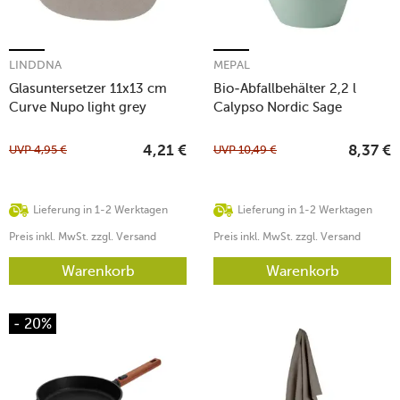
LINDDNA
MEPAL
Glasuntersetzer 11x13 cm
Bio-Abfallbehälter 2,2 l
Curve Nupo light grey
Calypso Nordic Sage
UVP
4,95
€
UVP
10,49
€
4,21
€
8,37
€
Lieferung in 1-2 Werktagen
Lieferung in 1-2 Werktagen
Preis inkl. MwSt. zzgl. Versand
Preis inkl. MwSt. zzgl. Versand
Warenkorb
Warenkorb
- 20%