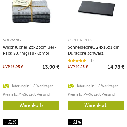
SOLWANG
CONTINENTA
Wischtücher 25x25cm 3er-
Schneidebrett 24x16x1 cm
Pack Sturmgrau-Kombi
Duracore schwarz
(1)
UVP
16,95
€
UVP
19,95
€
13,90
€
14,78
€
Lieferung in 1-2 Werktagen
Lieferung in 1-2 Werktagen
Preis inkl. MwSt. zzgl. Versand
Preis inkl. MwSt. zzgl. Versand
Warenkorb
Warenkorb
- 32%
- 31%