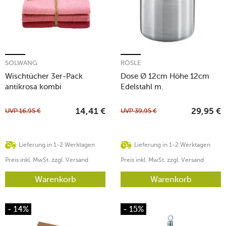
SOLWANG
RÖSLE
Wischtücher 3er-Pack
Dose Ø 12cm Höhe 12cm
antikrosa kombi
Edelstahl m.
Frischhaltedeckel
UVP
16,95
€
UVP
39,95
€
14,41
€
29,95
€
Lieferung in 1-2 Werktagen
Lieferung in 1-2 Werktagen
Preis inkl. MwSt. zzgl. Versand
Preis inkl. MwSt. zzgl. Versand
Warenkorb
Warenkorb
- 14%
- 15%