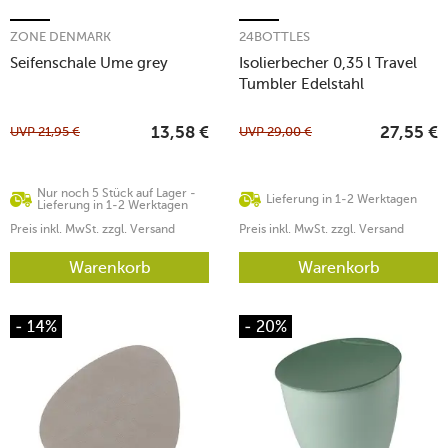
ZONE DENMARK
24BOTTLES
Seifenschale Ume grey
Isolierbecher 0,35 l Travel
Tumbler Edelstahl
UVP
21,95
€
UVP
29,00
€
13,58
€
27,55
€
Nur noch 5 Stück auf Lager -
Lieferung in 1-2 Werktagen
Lieferung in 1-2 Werktagen
Preis inkl. MwSt. zzgl. Versand
Preis inkl. MwSt. zzgl. Versand
Warenkorb
Warenkorb
- 14%
- 20%