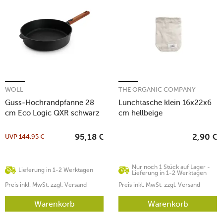
WOLL
THE ORGANIC COMPANY
Guss-Hochrandpfanne 28
Lunchtasche klein 16x22x6
cm Eco Logic QXR schwarz
cm hellbeige
UVP
144,95
€
95,18
€
2,90
€
Nur noch 1 Stück auf Lager -
Lieferung in 1-2 Werktagen
Lieferung in 1-2 Werktagen
Preis inkl. MwSt. zzgl. Versand
Preis inkl. MwSt. zzgl. Versand
Warenkorb
Warenkorb