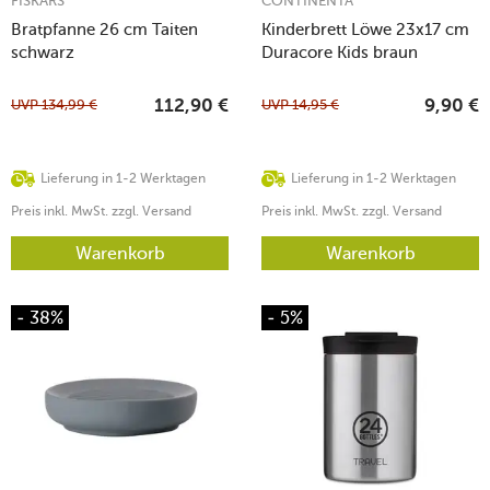
FISKARS
CONTINENTA
Bratpfanne 26 cm Taiten
Kinderbrett Löwe 23x17 cm
schwarz
Duracore Kids braun
UVP
134,99
€
UVP
14,95
€
112,90
€
9,90
€
Lieferung in 1-2 Werktagen
Lieferung in 1-2 Werktagen
Preis inkl. MwSt. zzgl. Versand
Preis inkl. MwSt. zzgl. Versand
Warenkorb
Warenkorb
- 38%
- 5%