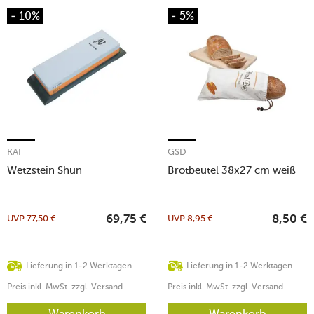
- 10%
- 5%
KAI
GSD
Wetzstein Shun
Brotbeutel 38x27 cm weiß
UVP
77,50
€
UVP
8,95
€
69,75
€
8,50
€
Lieferung in 1-2 Werktagen
Lieferung in 1-2 Werktagen
Preis inkl. MwSt. zzgl. Versand
Preis inkl. MwSt. zzgl. Versand
Warenkorb
Warenkorb