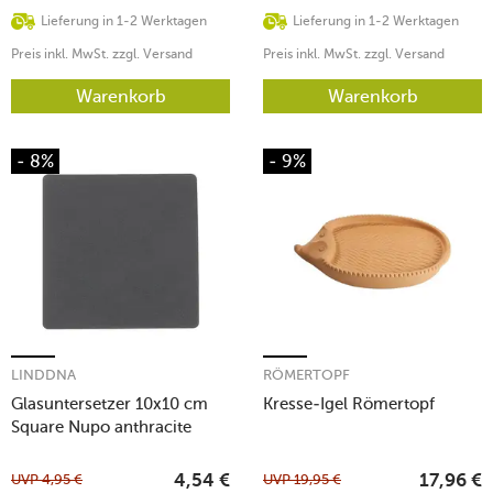
Lieferung in 1-2 Werktagen
Lieferung in 1-2 Werktagen
Preis inkl. MwSt. zzgl. Versand
Preis inkl. MwSt. zzgl. Versand
Warenkorb
Warenkorb
- 8%
- 9%
LINDDNA
RÖMERTOPF
Glasuntersetzer 10x10 cm
Kresse-Igel Römertopf
Square Nupo anthracite
UVP
4,95
€
UVP
19,95
€
4,54
€
17,96
€