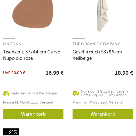
LINDDNA
THE ORGANIC COMPANY
Tischset L 37x44 cm Curve
Geschirrtuch 53x86 cm
Nupo old rose
hellbeige
UVP
20,00
€
16,99
€
18,90
€
Nur noch 1 Stück auf Lager -
Lieferung in 1-2 Werktagen
Lieferung in 1-2 Werktagen
Preis inkl. MwSt. zzgl. Versand
Preis inkl. MwSt. zzgl. Versand
Warenkorb
Warenkorb
- 34%