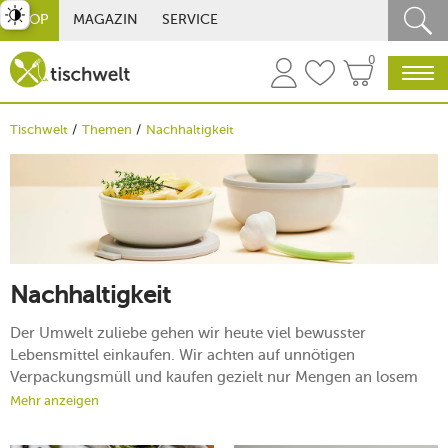
st umschalten
SHOP
MAGAZIN
SERVICE
0
Tischwelt
Themen
Nachhaltigkeit
Nachhaltigkeit
Der Umwelt zuliebe gehen wir heute viel bewusster
Lebensmittel einkaufen. Wir achten auf unnötigen
Verpackungsmüll und kaufen gezielt nur Mengen an losem
Obst und Gemüse ein, welches wir auch wirklich verarbeiten
Mehr anzeigen
können. Unterwegs haben wir unseren Thermobecher to go
dabei und für die Aufbewahrung greifen wir zu