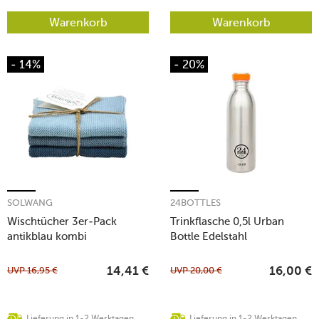
Warenkorb
Warenkorb
- 14%
- 20%
SOLWANG
24BOTTLES
Wischtücher 3er-Pack
Trinkflasche 0,5l Urban
antikblau kombi
Bottle Edelstahl
UVP
16,95
€
UVP
20,00
€
14,41
€
16,00
€
Lieferung in 1-2 Werktagen
Lieferung in 1-2 Werktagen