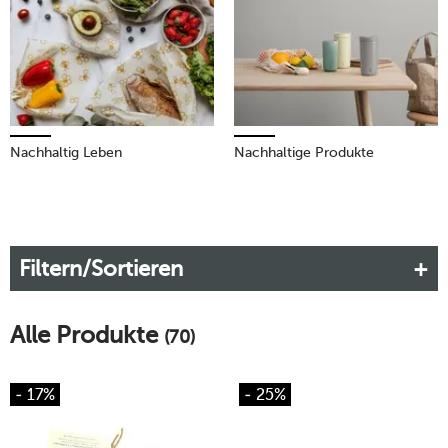
wiederverwendbaren Boxen aus Glas, Edelstahl oder
recyceltem Kunststoff. Hier finden Sie dauerhaft
clevere
Dinge für mehr Nachhaltigkeit im Alltag
.
Nachhaltig Leben
Nachhaltige Produkte
Filtern/Sortieren
Alle Produkte
(70)
- 17%
- 25%