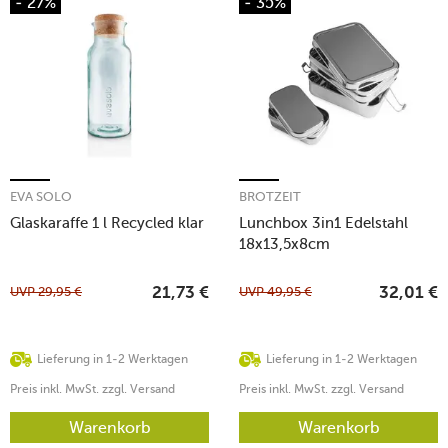
- 27%
- 35%
EVA SOLO
BROTZEIT
Glaskaraffe 1 l Recycled klar
Lunchbox 3in1 Edelstahl
18x13,5x8cm
UVP
29,95
€
UVP
49,95
€
21,73
€
32,01
€
Lieferung in 1-2 Werktagen
Lieferung in 1-2 Werktagen
Preis inkl. MwSt. zzgl. Versand
Preis inkl. MwSt. zzgl. Versand
Warenkorb
Warenkorb