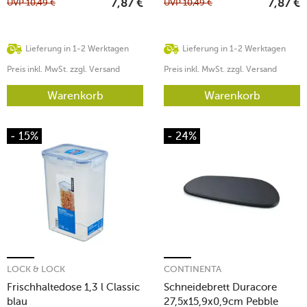
UVP
10,49
€
UVP
10,49
€
7,87
€
7,87
€
Lieferung in 1-2 Werktagen
Lieferung in 1-2 Werktagen
Preis inkl. MwSt. zzgl. Versand
Preis inkl. MwSt. zzgl. Versand
Warenkorb
Warenkorb
- 15%
- 24%
LOCK & LOCK
CONTINENTA
Frischhaltedose 1,3 l Classic
Schneidebrett Duracore
blau
27,5x15,9x0,9cm Pebble