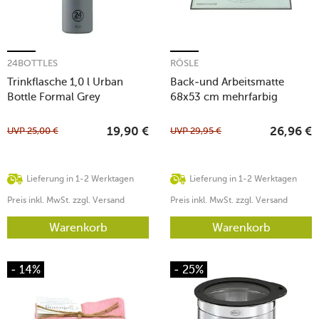
24BOTTLES
RÖSLE
Trinkflasche 1,0 l Urban
Back-und Arbeitsmatte
Bottle Formal Grey
68x53 cm mehrfarbig
UVP
25,00
€
UVP
29,95
€
19,90
€
26,96
€
Lieferung in 1-2 Werktagen
Lieferung in 1-2 Werktagen
Preis inkl. MwSt. zzgl. Versand
Preis inkl. MwSt. zzgl. Versand
Warenkorb
Warenkorb
- 14%
- 25%