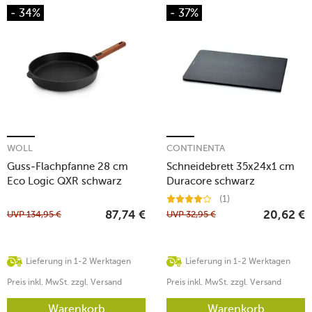
- 34%
- 37%
WOLL
CONTINENTA
Guss-Flachpfanne 28 cm
Schneidebrett 35x24x1 cm
Eco Logic QXR schwarz
Duracore schwarz
(1)
UVP
134,95
€
UVP
32,95
€
87,74
€
20,62
€
Lieferung in 1-2 Werktagen
Lieferung in 1-2 Werktagen
Preis inkl. MwSt. zzgl. Versand
Preis inkl. MwSt. zzgl. Versand
Warenkorb
Warenkorb