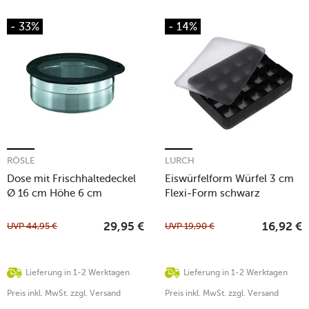
- 33%
- 14%
RÖSLE
LURCH
Dose mit Frischhaltedeckel
Eiswürfelform Würfel 3 cm
Ø 16 cm Höhe 6 cm
Flexi-Form schwarz
UVP
44,95
€
UVP
19,90
€
29,95
€
16,92
€
Lieferung in 1-2 Werktagen
Lieferung in 1-2 Werktagen
Preis inkl. MwSt. zzgl. Versand
Preis inkl. MwSt. zzgl. Versand