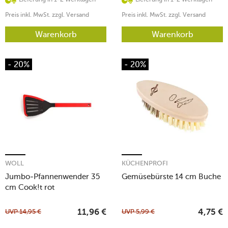
Preis inkl. MwSt. zzgl. Versand
Preis inkl. MwSt. zzgl. Versand
Warenkorb
Warenkorb
- 20%
- 20%
WOLL
KÜCHENPROFI
Jumbo-Pfannenwender 35
Gemüsebürste 14 cm Buche
cm Cook!t rot
UVP
14,95
€
UVP
5,99
€
11,96
€
4,75
€