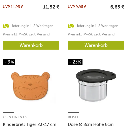
UVP
14,95
€
UVP
9,95
€
11,52
€
6,65
€
Lieferung in 1-2 Werktagen
Lieferung in 1-2 Werktagen
Preis inkl. MwSt. zzgl. Versand
Preis inkl. MwSt. zzgl. Versand
Warenkorb
Warenkorb
- 9%
- 23%
CONTINENTA
RÖSLE
Kinderbrett Tiger 23x17 cm
Dose Ø 8cm Höhe 6cm