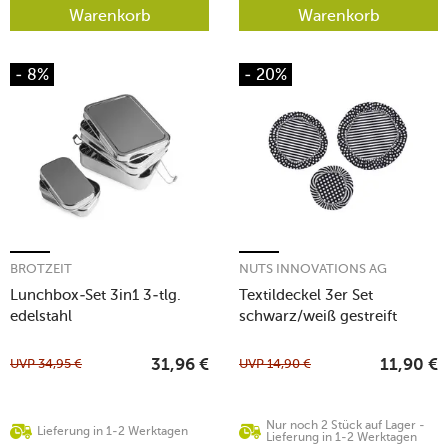
Warenkorb
Warenkorb
- 8%
- 20%
BROTZEIT
NUTS INNOVATIONS AG
Lunchbox-Set 3in1 3-tlg.
Textildeckel 3er Set
edelstahl
schwarz/weiß gestreift
unbewachst
UVP
34,95
€
UVP
14,90
€
31,96
€
11,90
€
Nur noch 2 Stück auf Lager -
Lieferung in 1-2 Werktagen
Lieferung in 1-2 Werktagen