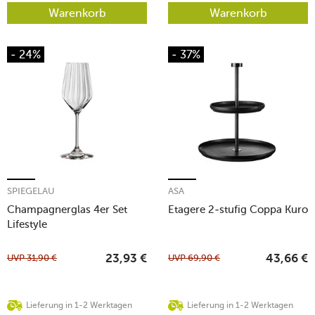
Warenkorb
Warenkorb
- 24%
- 37%
SPIEGELAU
ASA
Champagnerglas 4er Set
Etagere 2-stufig Coppa Kuro
Lifestyle
UVP
31,90
€
UVP
69,90
€
23,93
€
43,66
€
Lieferung in 1-2 Werktagen
Lieferung in 1-2 Werktagen