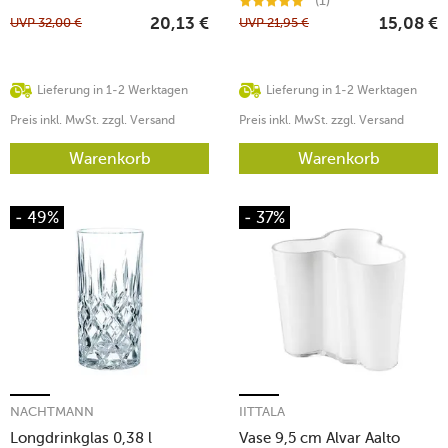
(1)
UVP
32,00
€
UVP
21,95
€
20,13
€
15,08
€
Lieferung in 1-2 Werktagen
Lieferung in 1-2 Werktagen
Preis inkl. MwSt. zzgl. Versand
Preis inkl. MwSt. zzgl. Versand
Warenkorb
Warenkorb
- 49%
- 37%
NACHTMANN
IITTALA
Longdrinkglas 0,38 l
Vase 9,5 cm Alvar Aalto