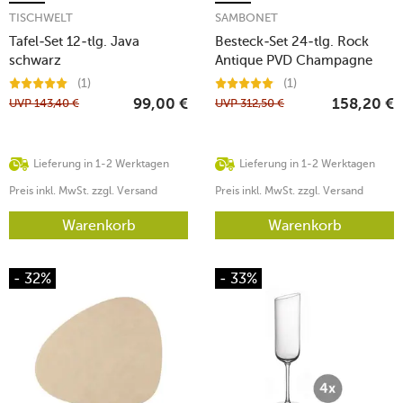
TISCHWELT
SAMBONET
Tafel-Set 12-tlg. Java
Besteck-Set 24-tlg. Rock
schwarz
Antique PVD Champagne
(1)
(1)
UVP
143,40
€
UVP
312,50
€
99,00
€
158,20
€
Lieferung in 1-2 Werktagen
Lieferung in 1-2 Werktagen
Preis inkl. MwSt. zzgl. Versand
Preis inkl. MwSt. zzgl. Versand
Warenkorb
Warenkorb
- 32%
- 33%