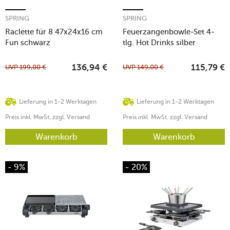
SPRING
SPRING
Raclette für 8 47x24x16 cm
Feuerzangenbowle-Set 4-
Fun schwarz
tlg. Hot Drinks silber
UVP
199,00
€
UVP
149,00
€
136,94
€
115,79
€
Lieferung in 1-2 Werktagen
Lieferung in 1-2 Werktagen
Preis inkl. MwSt. zzgl. Versand
Preis inkl. MwSt. zzgl. Versand
Warenkorb
Warenkorb
- 9%
- 20%