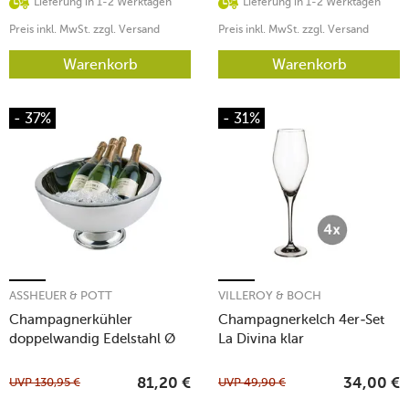
Lieferung in 1-2 Werktagen
Lieferung in 1-2 Werktagen
Preis inkl. MwSt. zzgl. Versand
Preis inkl. MwSt. zzgl. Versand
Warenkorb
Warenkorb
- 37%
- 31%
ASSHEUER & POTT
VILLEROY & BOCH
Champagnerkühler
Champagnerkelch 4er-Set
doppelwandig Edelstahl Ø
La Divina klar
44cm
UVP
130,95
€
UVP
49,90
€
81,20
€
34,00
€