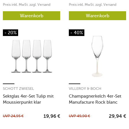
Preis inkl. MwSt. zzgl. Versand
Preis inkl. MwSt. zzgl. Versand
Warenkorb
Warenkorb
- 20%
- 40%
SCHOTT ZWIESEL
VILLEROY & BOCH
Sektglas 4er-Set Tulip mit
Champagnerkelch 4er-Set
Moussierpunkt klar
Manufacture Rock blanc
UVP
24,95
€
UVP
49,90
€
19,96
€
29,94
€