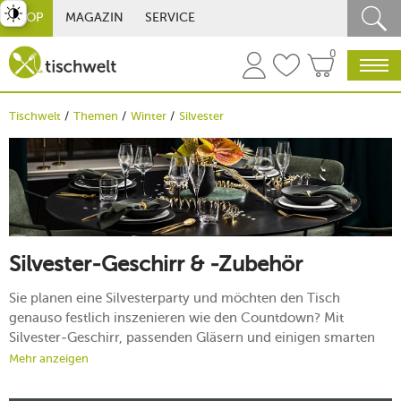
st umschalten
SHOP
MAGAZIN
SERVICE
0
Tischwelt
Themen
Winter
Silvester
Silvester-Geschirr & -Zubehör
Sie planen eine Silvesterparty und möchten den Tisch
genauso festlich inszenieren wie den Countdown? Mit
Silvester-Geschirr, passenden Gläsern und einigen smarten
Kombi-Ideen schaffen Sie im Handumdrehen eine stimmige
Mehr anzeigen
Bühne für Menü, Mitternachtssnack und Anstoßen. Entdecken
Sie Designs von elegant bis modern und finden Sie genau den