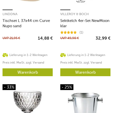
LINDDNA
VILLEROY & BOCH
Tischset L 37x44 cm Curve
Sektkelch 4er-Set NewMoon
Nupo sand
klar
(1)
UVP
21,95
€
UVP
49,90
€
14,88
€
32,99
€
Lieferung in 1-2 Werktagen
Lieferung in 1-2 Werktagen
Preis inkl. MwSt. zzgl. Versand
Preis inkl. MwSt. zzgl. Versand
Warenkorb
Warenkorb
- 33%
- 25%