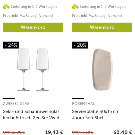
Lieferung in 1-2 Werktagen
Lieferung in 1-2 Werktagen
Preis inkl. MwSt. zzgl. Versand
Preis inkl. MwSt. zzgl. Versand
Warenkorb
Warenkorb
- 24%
- 20%
ZWIESEL GLAS
ROSENTHAL
Sekt- und Schaumweinglas
Servierplatte 30x15 cm
leicht & frisch 2er-Set Vivid
Junto Soft Shell
Senses
UVP
25,90
€
UVP
75,50
€
19,43
€
60,40
€