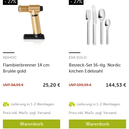
- 27%
- 27%
ADHOC
EVA SOLO
Flambierbrenner 14 cm
Besteck-Set 16-tlg. Nordic
Brulée gold
kitchen Edelstahl
UVP
34,95
€
UVP
199,95
€
25,20
€
144,53
€
Lieferung in 1-2 Werktagen
Lieferung in 1-2 Werktagen
Preis inkl. MwSt. zzgl. Versand
Preis inkl. MwSt. zzgl. Versand
Warenkorb
Warenkorb