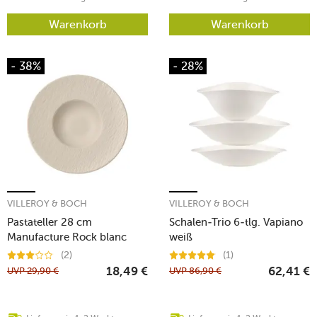
Warenkorb
Warenkorb
- 38%
- 28%
VILLEROY & BOCH
VILLEROY & BOCH
Pastateller 28 cm
Schalen-Trio 6-tlg. Vapiano
Manufacture Rock blanc
weiß
(2)
(1)
UVP
29,90
€
UVP
86,90
€
18,49
€
62,41
€