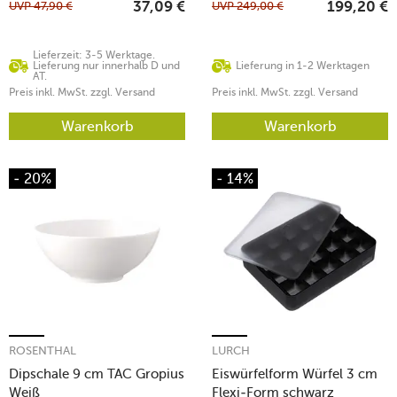
UVP
47,90
€
UVP
249,00
€
37,09
€
199,20
€
Lieferzeit: 3-5 Werktage.
Lieferung nur innerhalb D und
Lieferung in 1-2 Werktagen
AT.
Preis inkl. MwSt. zzgl. Versand
Preis inkl. MwSt. zzgl. Versand
Warenkorb
Warenkorb
- 20%
- 14%
ROSENTHAL
LURCH
Dipschale 9 cm TAC Gropius
Eiswürfelform Würfel 3 cm
Weiß
Flexi-Form schwarz