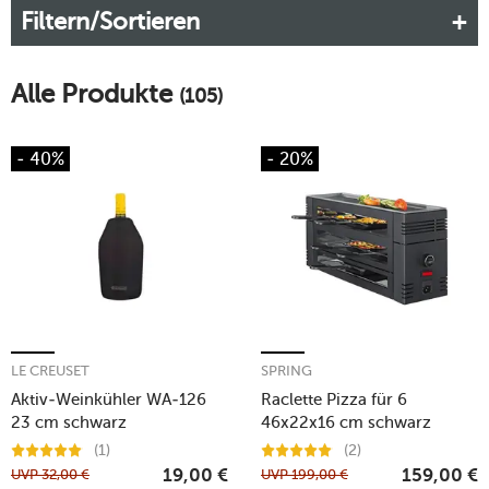
Filtern/Sortieren
Look, der zu Ihrem Abend passt.
Mehr erfahren!
Alle Produkte
(105)
- 40%
- 20%
LE CREUSET
SPRING
Aktiv-Weinkühler WA-126
Raclette Pizza für 6
23 cm schwarz
46x22x16 cm schwarz
(1)
(2)
UVP
32,00
€
UVP
199,00
€
19,00
€
159,00
€