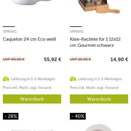
SPRING
SPRING
Caquelon 24 cm Eco weiß
Käse-Raclette für 1 12x12
cm Gourmet schwarz
UVP
69,90
€
UVP
19,90
€
55,92
€
14,90
€
Lieferung in 1-2 Werktagen
Lieferung in 1-2 Werktagen
Preis inkl. MwSt. zzgl. Versand
Preis inkl. MwSt. zzgl. Versand
Warenkorb
Warenkorb
- 28%
- 40%