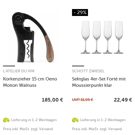
- 29%
L'ATELIER DU VIN
SCHOTT ZWIESEL
Korkenzieher 15 cm Oeno
Sektglas 4er-Set Forté mit
Motion Walnuss
Moussierpunkt klar
UVP
31,95
€
185,00
€
22,49
€
Lieferung in 1-2 Werktagen
Lieferung in 1-2 Werktagen
Preis inkl. MwSt. zzgl. Versand
Preis inkl. MwSt. zzgl. Versand