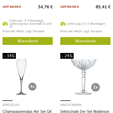
UVP
44,90
€
UVP
89,90
€
34,76
€
85,41
€
Lieferzeit: 3-5 Werktage.
Lieferung nur innerhalb D und
Lieferung in 1-2 Werktagen
AT.
Preis inkl. MwSt. zzgl. Versand
Preis inkl. MwSt. zzgl. Versand
Warenkorb
Warenkorb
- 34%
- 24%
SPIEGELAU
NACHTMANN
Champagnerglas 4er Set GK
Sektschale 2er-Set Noblesse