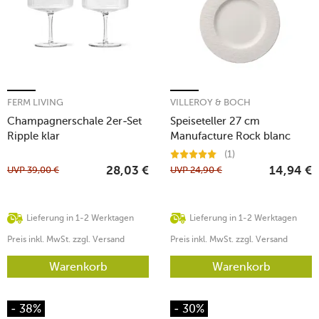
FERM LIVING
VILLEROY & BOCH
Champagnerschale 2er-Set
Speiseteller 27 cm
Ripple klar
Manufacture Rock blanc
(1)
UVP
39,00
€
UVP
24,90
€
28,03
€
14,94
€
Lieferung in 1-2 Werktagen
Lieferung in 1-2 Werktagen
Preis inkl. MwSt. zzgl. Versand
Preis inkl. MwSt. zzgl. Versand
Warenkorb
Warenkorb
- 38%
- 30%