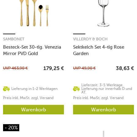
SAMBONET
VILLEROY & BOCH
Besteck-Set 30-tlg. Venezia
Sektkelch Set 4-tlg Rose
Mirror PVD Gold
Garden
UVP
463,90
€
UVP
49,90
€
179,25
€
38,63
€
Lieferzeit: 3-5 Werktage.
Lieferung in 1-2 Werktagen
Lieferung nur innerhalb D und
AT.
Preis inkl. MwSt. zzgl. Versand
Preis inkl. MwSt. zzgl. Versand
Warenkorb
Warenkorb
- 20%