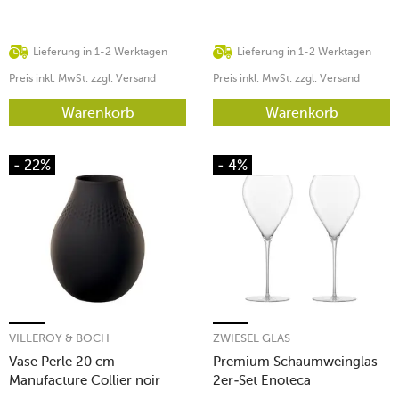
Lieferung in 1-2 Werktagen
Lieferung in 1-2 Werktagen
Preis inkl. MwSt. zzgl. Versand
Preis inkl. MwSt. zzgl. Versand
Warenkorb
Warenkorb
- 22%
- 4%
VILLEROY & BOCH
ZWIESEL GLAS
Vase Perle 20 cm
Premium Schaumweinglas
Manufacture Collier noir
2er-Set Enoteca