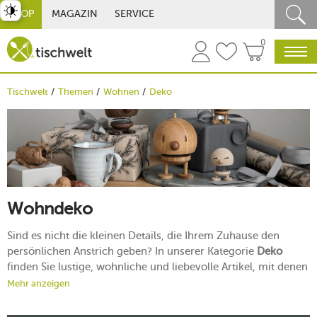
st umschalten
SHOP
MAGAZIN
SERVICE
0
Tischwelt
Themen
Wohnen
Deko
Wohndeko
Sind es nicht die kleinen Details, die Ihrem Zuhause den
persönlichen Anstrich geben? In unserer Kategorie
Deko
finden Sie lustige, wohnliche und liebevolle Artikel, mit denen
Sie Ihrem Ambiente Akzent verleihen. Vom originellen
Mehr anzeigen
Ordnungshelfer bis zum Kunstobjekt: finden Sie Ihren ganz
eigenen Stil.