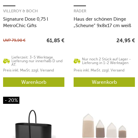
VILLEROY & BOCH
RÄDER
Signature Dose 0,75 l
Haus der schönen Dinge
MetroChic Gifts
„Scheune“ 9x8x17 cm weiß
UVP
79,90
€
61,85
€
24,95
€
Lieferzeit: 3-5 Werktage.
Nur noch 2 Stück auf Lager -
Lieferung nur innerhalb D und
Lieferung in 1-2 Werktagen
AT.
Preis inkl. MwSt. zzgl. Versand
Preis inkl. MwSt. zzgl. Versand
Warenkorb
Warenkorb
- 20%