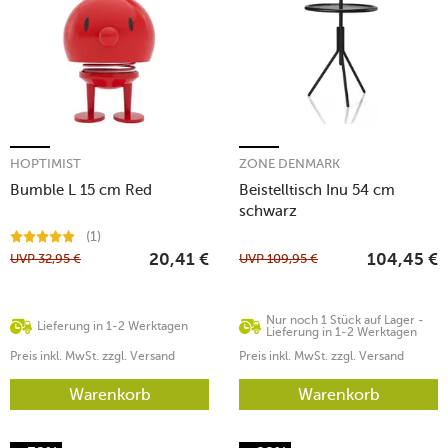
HOPTIMIST
ZONE DENMARK
Bumble L 15 cm Red
Beistelltisch Inu 54 cm
schwarz
(1)
UVP
32,95
€
UVP
109,95
€
20,41
€
104,45
€
Nur noch 1 Stück auf Lager -
Lieferung in 1-2 Werktagen
Lieferung in 1-2 Werktagen
Preis inkl. MwSt. zzgl. Versand
Preis inkl. MwSt. zzgl. Versand
Warenkorb
Warenkorb