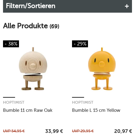
Filtern/Sortieren
Alle Produkte
(69)
- 38%
- 29%
HOPTIMIST
HOPTIMIST
Bumble 11 cm Raw Oak
Bumble L 15 cm Yellow
UVP
54,95
€
UVP
29,95
€
33,99
€
20,97
€