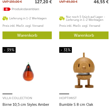
UVP
159,00
€
UVP
49,00
€
127,20
€
46,55
€
Produktdatenblatt
Nur noch 5 Stück auf Lager -
Lieferung in 1-2 Werktagen
Lieferung in 1-2 Werktagen
Preis inkl. MwSt. zzgl. Versand
Preis inkl. MwSt. zzgl. Versand
Warenkorb
Warenkorb
- 39%
- 31%
VILLA COLLECTION
HOPTIMIST
Birne 10,5 cm Styles Amber
Bumble S 8 cm Oak