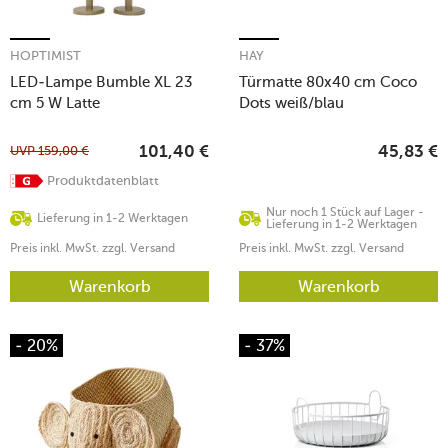
HOPTIMIST
HAY
LED-Lampe Bumble XL 23
Türmatte 80x40 cm Coco
cm 5 W Latte
Dots weiß/blau
UVP
159,00
€
101,40
€
45,83
€
Produktdatenblatt
Nur noch 1 Stück auf Lager -
Lieferung in 1-2 Werktagen
Lieferung in 1-2 Werktagen
Preis inkl. MwSt. zzgl. Versand
Preis inkl. MwSt. zzgl. Versand
Warenkorb
Warenkorb
- 20%
- 37%