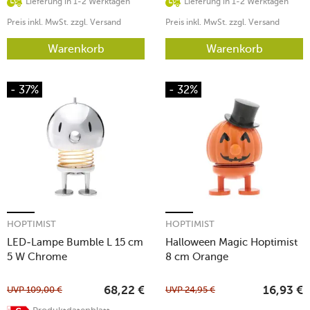
Lieferung in 1-2 Werktagen
Lieferung in 1-2 Werktagen
Preis inkl. MwSt. zzgl. Versand
Preis inkl. MwSt. zzgl. Versand
Warenkorb
Warenkorb
- 37%
- 32%
HOPTIMIST
HOPTIMIST
LED-Lampe Bumble L 15 cm
Halloween Magic Hoptimist
5 W Chrome
8 cm Orange
UVP
109,00
€
UVP
24,95
€
68,22
€
16,93
€