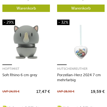
Warenkorb
Warenkorb
- 29%
- 32%
HOPTIMIST
HUTSCHENREUTHER
Soft Rhino 6 cm grey
Porzellan-Herz 2024 7 cm
mehrfarbig
UVP
24,95
€
UVP
28,90
€
17,47
€
19,59
€