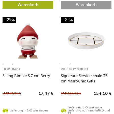
Warenkorb
Warenkorb
- 29%
- 22%
HOPTIMIST
VILLEROY & BOCH
Skiing Bimble S 7 cm Berry
Signature Servierschale 33
cm MetroChic Gifts
UVP
24,95
€
UVP
199,00
€
17,47
€
154,10
€
Lieferzeit: 3-5 Werktage.
Lieferung in 1-2 Werktagen
Lieferung nur innerhalb D und
AT.