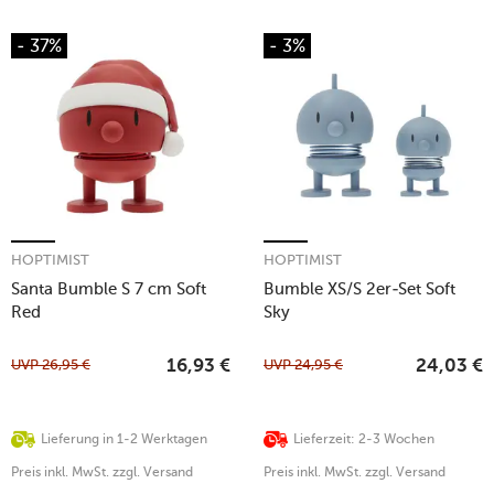
- 37%
- 3%
HOPTIMIST
HOPTIMIST
Santa Bumble S 7 cm Soft
Bumble XS/S 2er-Set Soft
Red
Sky
UVP
26,95
€
UVP
24,95
€
16,93
€
24,03
€
Lieferung in 1-2 Werktagen
Lieferzeit: 2-3 Wochen
Preis inkl. MwSt. zzgl. Versand
Preis inkl. MwSt. zzgl. Versand