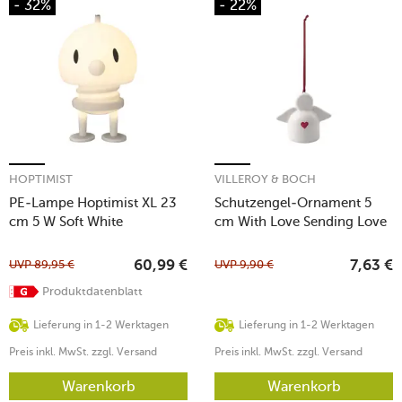
- 32%
- 22%
HOPTIMIST
VILLEROY & BOCH
PE-Lampe Hoptimist XL 23
Schutzengel-Ornament 5
cm 5 W Soft White
cm With Love Sending Love
UVP
89,95
€
UVP
9,90
€
60,99
€
7,63
€
Produktdatenblatt
Lieferung in 1-2 Werktagen
Lieferung in 1-2 Werktagen
Preis inkl. MwSt. zzgl. Versand
Preis inkl. MwSt. zzgl. Versand
Warenkorb
Warenkorb