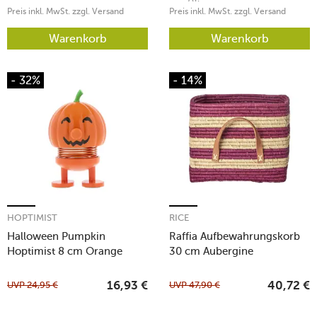
Preis inkl. MwSt. zzgl. Versand
Preis inkl. MwSt. zzgl. Versand
Warenkorb
Warenkorb
- 32%
- 14%
HOPTIMIST
RICE
Halloween Pumpkin
Raffia Aufbewahrungskorb
Hoptimist 8 cm Orange
30 cm Aubergine
UVP
24,95
€
UVP
47,90
€
16,93
€
40,72
€