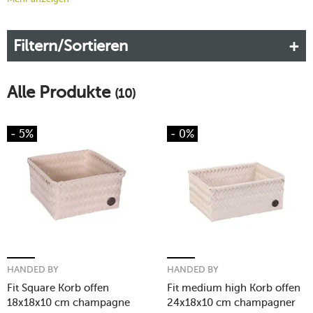
außerdem als hübscher Eyecatcher und werten Ihr Ambiente
stilvoll auf.
Filtern/Sortieren
Alle Produkte
(10)
- 5%
- 0%
HANDED BY
HANDED BY
Fit Square Korb offen
Fit medium high Korb offen
18x18x10 cm champagne
24x18x10 cm champagner