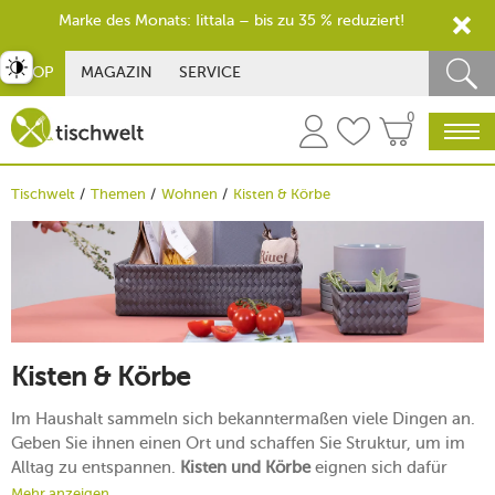
Marke des Monats: Iittala – bis zu 35 % reduziert!
st umschalten
SHOP
MAGAZIN
SERVICE
0
Tischwelt
Themen
Wohnen
Kisten & Körbe
Kisten & Körbe
Im Haushalt sammeln sich bekanntermaßen viele Dingen an.
Geben Sie ihnen einen Ort und schaffen Sie Struktur, um im
Alltag zu entspannen.
Kisten und Körbe
eignen sich dafür
optimal. In verschiedenen Größen und Materialien dienen sie
Mehr anzeigen