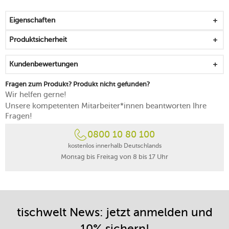
7 Programme für Milchschaum und Schokolade
Vintage-Charme für Ihr Zuhause
Eigenschaften
rutschfeste Füße
passt zur Espressomaschine 50’s Style und Kaffeemühle
Produktsicherheit
50’s Style von
Smeg
Kundenbewertungen
Fragen zum Produkt? Produkt nicht gefunden?
Wir helfen gerne!
Unsere kompetenten Mitarbeiter*innen beantworten Ihre
Fragen!
0800 10 80 100
kostenlos innerhalb Deutschlands
Montag bis Freitag von 8 bis 17 Uhr
tischwelt News: jetzt anmelden und
10% sichern!