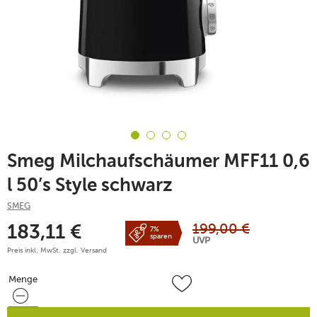
Smeg Milchaufschäumer MFF11 0,6
l 50’s Style schwarz
SMEG
199,00
€
183,11
€
7%
sparen
UVP
Preis inkl. MwSt. zzgl.
Versand
Menge
Menge