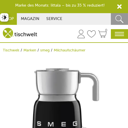
Marke des Monats: Iittala – bis zu 35 % reduziert!
st umschalten
SHOP
MAGAZIN
SERVICE
0
Tischwelt
Marken
smeg
Milchaufschäumer