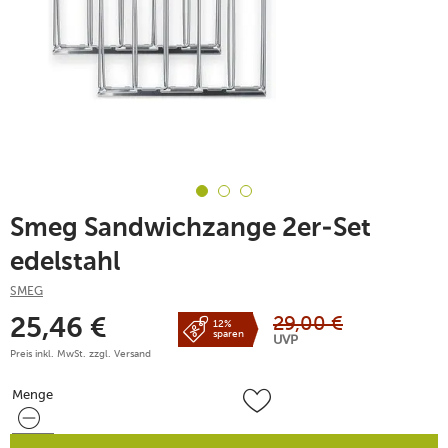
Smeg Sandwichzange 2er-Set
edelstahl
SMEG
29,00
€
25,46
€
12%
sparen
UVP
Preis inkl. MwSt. zzgl.
Versand
Menge
Menge