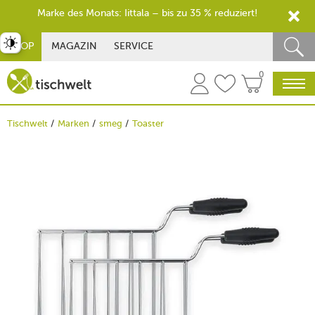
Marke des Monats: Iittala – bis zu 35 % reduziert!
st umschalten
SHOP
MAGAZIN
SERVICE
0
Tischwelt
Marken
smeg
Toaster