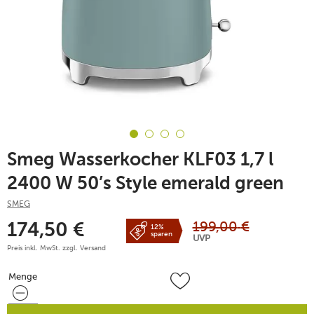
Smeg Wasserkocher KLF03 1,7 l
2400 W 50’s Style emerald green
SMEG
199,00
€
174,50
€
12%
sparen
UVP
Preis inkl. MwSt. zzgl.
Versand
Menge
Menge