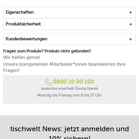
eignet sich für bis zu sieben Tassen
wirkt dezent und ansprechend
Eigenschaften
wird der Hebel in Bewegung gesetzt, leuchtet er auf
Abschaltautomatik, die bei 100 °C reagiert
Produktsicherheit
Deckel mit Soft-Opening-Funktion für ein sanftes
Öffnen
Kundenbewertungen
steht sicher auf rutschfesten Füßen
Netzkabel misst 1,0 m in der Länge
Fragen zum Produkt? Produkt nicht gefunden?
Kabelaufwicklung befindet sich im verchromten Sockel
Wir helfen gerne!
Wasserstand wird angezeigt
Unsere kompetenten Mitarbeiter*innen beantworten Ihre
Filter aus Edelstahl lässt sich leicht abwischen
Fragen!
effizient, gutaussehend und belastbar
0800 10 80 100
kostenlos innerhalb Deutschlands
Montag bis Freitag von 8 bis 17 Uhr
tischwelt News: jetzt anmelden und
10% sichern!