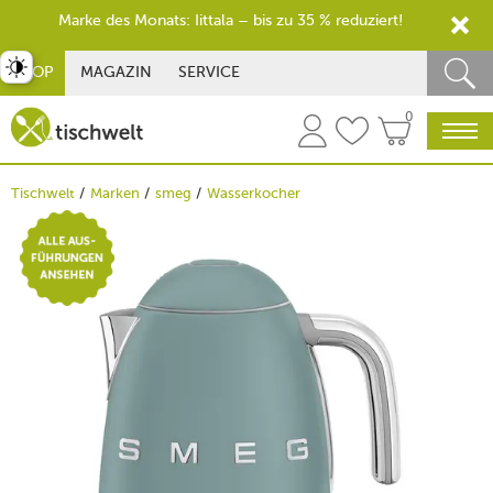
Marke des Monats: Iittala – bis zu 35 % reduziert!
st umschalten
SHOP
MAGAZIN
SERVICE
0
Tischwelt
Marken
smeg
Wasserkocher