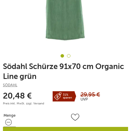
Södahl Schürze 91x70 cm Organic
Line grün
SÖDAHL
29,95
€
20,48
€
31%
sparen
UVP
Preis inkl. MwSt. zzgl.
Versand
Menge
Menge