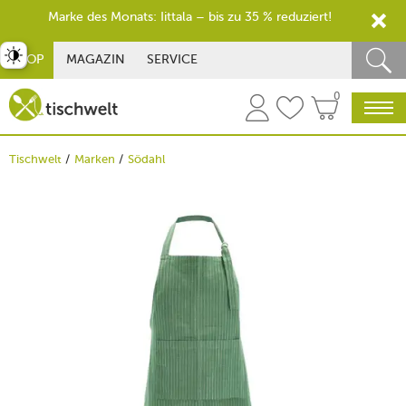
Marke des Monats: Iittala – bis zu 35 % reduziert!
st umschalten
SHOP
MAGAZIN
SERVICE
0
Tischwelt
Marken
Södahl