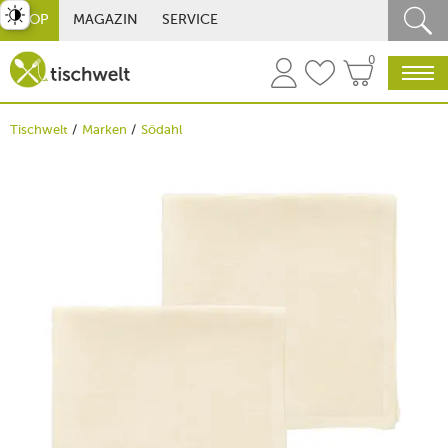
st umschalten
SHOP
MAGAZIN
SERVICE
0
Tischwelt
Marken
Södahl