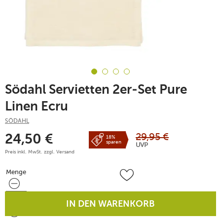
Södahl Servietten 2er-Set Pure
Linen Ecru
SÖDAHL
29,95
€
24,50
€
18%
sparen
UVP
Preis inkl. MwSt. zzgl.
Versand
Menge
Menge
IN DEN WARENKORB