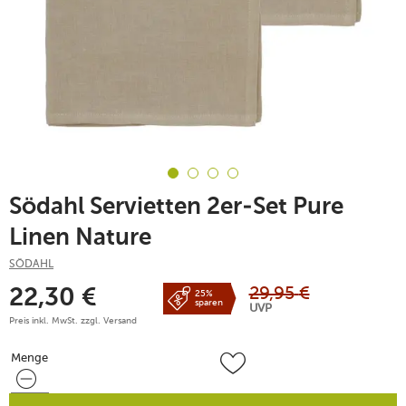
Södahl Servietten 2er-Set Pure
Linen Nature
SÖDAHL
29,95
€
22,30
€
25%
sparen
UVP
Preis inkl. MwSt. zzgl.
Versand
Menge
Menge