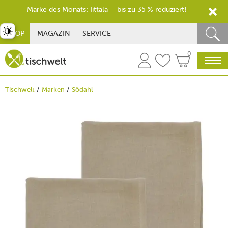
Marke des Monats: Iittala – bis zu 35 % reduziert!
st umschalten
SHOP
MAGAZIN
SERVICE
0
Tischwelt
Marken
Södahl