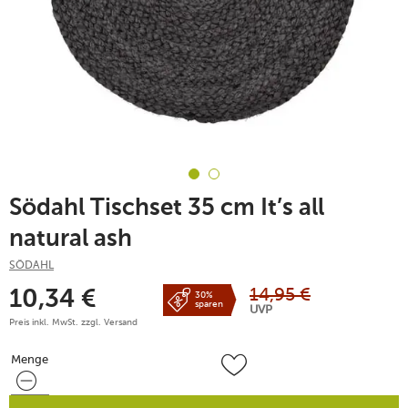
Södahl Tischset 35 cm It’s all
natural ash
SÖDAHL
14,95
€
10,34
€
30%
sparen
UVP
Preis inkl. MwSt. zzgl.
Versand
Menge
Menge