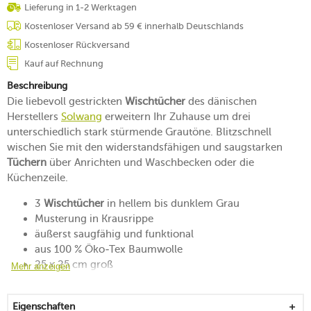
Lieferung in 1-2 Werktagen
Kostenloser Versand ab 59 € innerhalb Deutschlands
Kostenloser Rückversand
Kauf auf Rechnung
Beschreibung
Die liebevoll gestrickten
Wischtücher
des dänischen
Herstellers
Solwang
erweitern Ihr Zuhause um drei
unterschiedlich stark stürmende Grautöne. Blitzschnell
wischen Sie mit den widerstandsfähigen und saugstarken
Tüchern
über Anrichten und Waschbecken oder die
Küchenzeile.
3
Wischtücher
in hellem bis dunklem Grau
Musterung in Krausrippe
äußerst saugfähig und funktional
aus 100 % Öko-Tex Baumwolle
25 x 25 cm groß
Mehr anzeigen
waschbar in der Waschmaschine bis 60 °C
Eigenschaften