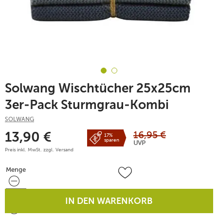
Solwang Wischtücher 25x25cm
3er-Pack Sturmgrau-Kombi
SOLWANG
16,95
€
13,90
€
17%
sparen
UVP
Preis inkl. MwSt. zzgl.
Versand
Menge
Menge
IN DEN WARENKORB