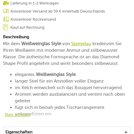
Lieferung in 1-2 Werktagen
Kostenloser Versand ab 59 € innerhalb Deutschlands
Kostenloser Rückversand
Kauf auf Rechnung
Beschreibung
Mit dem
Weißweinglas Style
von
Spiegelau
kredenzen Sie
Ihren Weißwein mit moderner Anmut und stilbewusster
Klasse. Die ästhetische Formsprache ist an das Diamond
Shape Profil angelehnt und wirkt besonders stilbewusst.
elegantes
Weißweinglas Style
langer Stiel für ein Anstoßen voller Eleganz
im Kelch entwickelt sich das Bouquet hervorragend
Aromen werden ausbalanciert und vereint nach oben
geleitet
fügt sich in beinah jedes Tischarrangement
unkompliziert ein
Mehr anzeigen
maschinell aus Kristallglas hergestellt
spülmaschinenfest
Eigenschaften