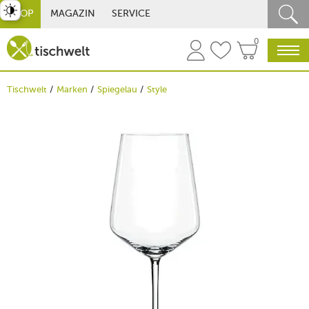
st umschalten
SHOP
MAGAZIN
SERVICE
0
Tischwelt
Marken
Spiegelau
Style