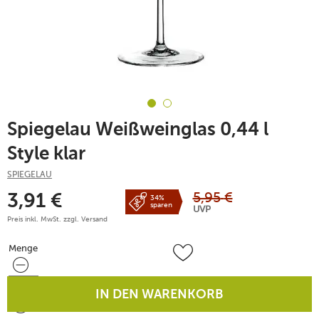
Spiegelau Weißweinglas 0,44 l
Style klar
SPIEGELAU
5,95
€
3,91
€
34%
sparen
UVP
Preis inkl. MwSt. zzgl.
Versand
Menge
Menge
IN DEN WARENKORB