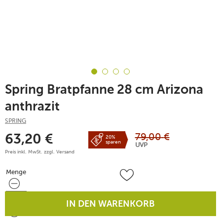
Spring Bratpfanne 28 cm Arizona
anthrazit
SPRING
79,00
€
63,20
€
20%
sparen
UVP
Preis inkl. MwSt. zzgl.
Versand
Menge
Menge
IN DEN WARENKORB