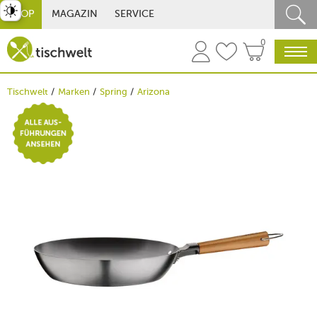
st umschalten
SHOP
MAGAZIN
SERVICE
0
Tischwelt
Marken
Spring
Arizona