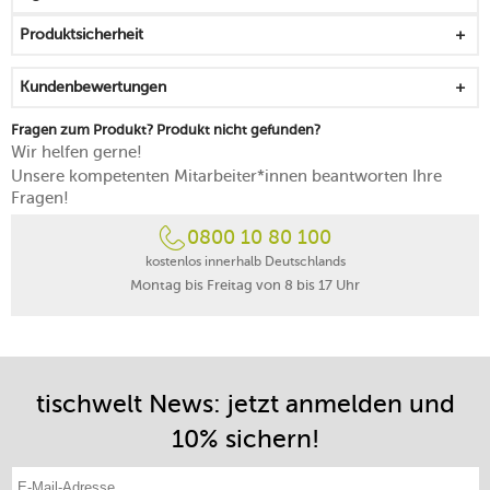
für alle Herdarten geeignet
Produktsicherheit
von Hand reinigen
Kundenbewertungen
Fragen zum Produkt? Produkt nicht gefunden?
Wir helfen gerne!
Unsere kompetenten Mitarbeiter*innen beantworten Ihre
Fragen!
0800 10 80 100
kostenlos innerhalb Deutschlands
Montag bis Freitag von 8 bis 17 Uhr
tischwelt News: jetzt anmelden und
10% sichern!
E-Mail-Adresse eintragen