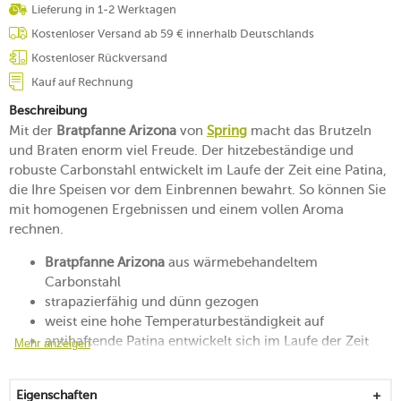
Lieferung in 1-2 Werktagen
Kostenloser Versand ab 59 € innerhalb Deutschlands
Kostenloser Rückversand
Kauf auf Rechnung
Beschreibung
Mit der
Bratpfanne Arizona
von
Spring
macht das Brutzeln
und Braten enorm viel Freude. Der hitzebeständige und
robuste Carbonstahl entwickelt im Laufe der Zeit eine Patina,
die Ihre Speisen vor dem Einbrennen bewahrt. So können Sie
mit homogenen Ergebnissen und einem vollen Aroma
rechnen.
Bratpfanne Arizona
aus wärmebehandeltem
Carbonstahl
strapazierfähig und dünn gezogen
weist eine hohe Temperaturbeständigkeit auf
antihaftende Patina entwickelt sich im Laufe der Zeit
Mehr anzeigen
robuste Oberfläche trotzt allen Kochwerkzeugen
mit praktischer Öse zum Aufhängen
Eigenschaften
Griff der Pfanne ist aus Buchenholz und sicher vernietet