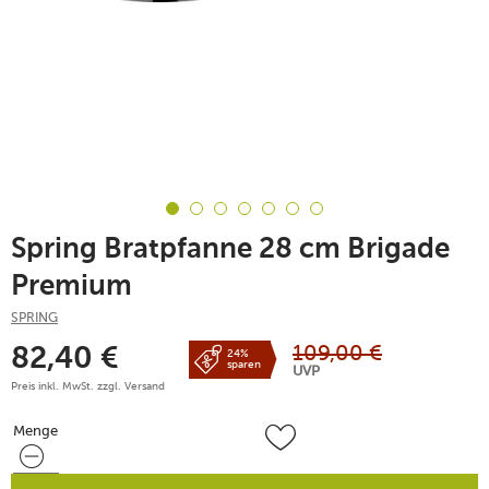
Spring Bratpfanne 28 cm Brigade
Premium
SPRING
109,00
€
82,40
€
24%
sparen
UVP
Preis inkl. MwSt. zzgl.
Versand
Menge
Menge