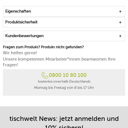
durch etwas Speiseöl aktiviert werden
begeistert durch eine gleichmäßige Hitzeverteilung
Eigenschaften
ein dreifacher Aluminiumkern liegt zwischen zwei
Schichten aus Edelstahl, wovon die äußere
Produktsicherheit
induktionsfähig ist
äußerst langlebig, widerstandsfähig und abriebfest
Kundenbewertungen
eignet sich auch für die Nutzung mit metallischen
Küchenhelfern
Fragen zum Produkt? Produkt nicht gefunden?
lässt sich an ihrem Stiel hervorragend halten und
Wir helfen gerne!
anheben
Unsere kompetenten Mitarbeiter*innen beantworten Ihre
kann an einer Öse platzsparend aufhängen
Fragen!
frei von PFAS
0800 10 80 100
die Boost-Funktion von Induktionsherden zum Schutz
der Beschichtung nicht verwenden
kostenlos innerhalb Deutschlands
Montag bis Freitag von 8 bis 17 Uhr
zum Schonen des Materials reichen 2/3 der maximalen
Herdleistung beim Erhitzen aus
backofengeeignet
spülmaschinengeeignet
5 Jahre Herstellergarantie
tischwelt News: jetzt anmelden und
10% sichern!