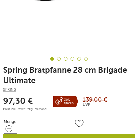
Spring Bratpfanne 28 cm Brigade
Ultimate
SPRING
139,00
€
97,30
€
30%
sparen
UVP
Preis inkl. MwSt. zzgl.
Versand
Menge
Menge