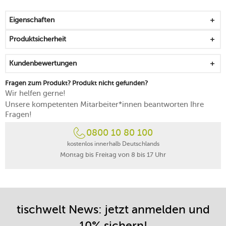
dreifacher Kern aus Aluminium wird von einer
induktionstauglichen Außenschicht aus Edelstahl (18/0)
Eigenschaften
und einer Innenschicht aus Edelstahl (18/10) umgeben
Hitze wird schnell und gleichmäßig verteilt sowie
Produktsicherheit
punktgenau übertragen
für metallische Kochwerkzeuge geeignet
Kundenbewertungen
für alle Herdarten geeignet
die Boost-Funktion von Induktionsherden zum Schutz
Fragen zum Produkt? Produkt nicht gefunden?
der Beschichtung nicht verwenden
Wir helfen gerne!
zum Schonen des Materials reichen 2/3 der maximalen
Unsere kompetenten Mitarbeiter*innen beantworten Ihre
Herdleistung beim Erhitzen aus
Fragen!
backofenfest
0800 10 80 100
von Hand reinigen
kostenlos innerhalb Deutschlands
Montag bis Freitag von 8 bis 17 Uhr
tischwelt News: jetzt anmelden und
10% sichern!