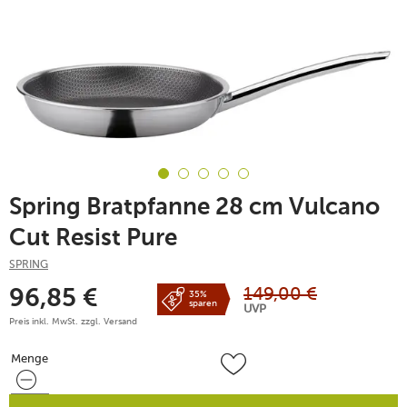
Spring Bratpfanne 28 cm Vulcano
Cut Resist Pure
SPRING
149,00
€
96,85
€
35%
sparen
UVP
Preis inkl. MwSt. zzgl.
Versand
Menge
Menge