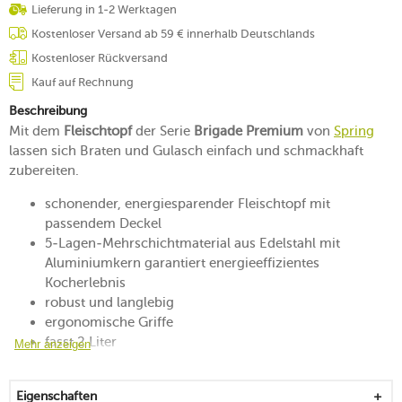
Lieferung in 1-2 Werktagen
Kostenloser Versand ab 59 € innerhalb Deutschlands
Kostenloser Rückversand
Kauf auf Rechnung
Beschreibung
Mit dem
Fleischtopf
der Serie
Brigade Premium
von
Spring
lassen sich Braten und Gulasch einfach und schmackhaft
zubereiten.
schonender, energiesparender Fleischtopf mit
passendem Deckel
5-Lagen-Mehrschichtmaterial aus Edelstahl mit
Aluminiumkern garantiert energieeffizientes
Kocherlebnis
robust und langlebig
ergonomische Griffe
fasst 2 Liter
Mehr anzeigen
einfaches Dosieren dank Innenskalierung
für alle Herdarten geeignet
Eigenschaften
backofen- und spülmaschinengeeignet