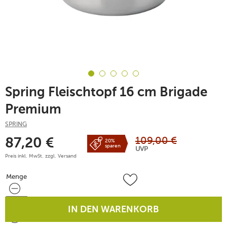
Spring Fleischtopf 16 cm Brigade
Premium
SPRING
109,00
€
87,20
€
20%
sparen
UVP
Preis inkl. MwSt. zzgl.
Versand
Menge
Menge
IN DEN WARENKORB