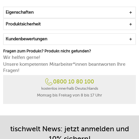
Mengen können einfach dosiert werden
das zweistufige Sicherheitssystem sichert die Nutzung
Eigenschaften
ab
mit Kontrollmarkierungen, die das Verriegeln
Produktsicherheit
erleichtern
Seitengriffe sind wärmeisolierend und können jederzeit
Kundenbewertungen
angefasst werden
arbeitet mit einem maximalen Druck von 270 kPa
Fragen zum Produkt? Produkt nicht gefunden?
für alle Herdarten geeignet
Wir helfen gerne!
wird mit Dämpfeinsatz und Gestell geliefert
Unsere kompetenten Mitarbeiter*innen beantworten Ihre
von Hand reinigen
Fragen!
0800 10 80 100
kostenlos innerhalb Deutschlands
Montag bis Freitag von 8 bis 17 Uhr
tischwelt News: jetzt anmelden und
10% sichern!