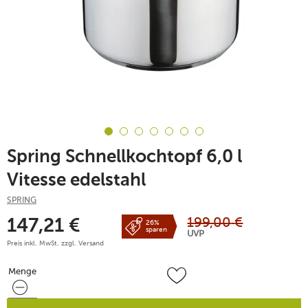
Spring Schnellkochtopf 6,0 l
Vitesse edelstahl
SPRING
199,00
€
147,21
€
26%
sparen
UVP
Preis inkl. MwSt. zzgl.
Versand
Menge
Menge