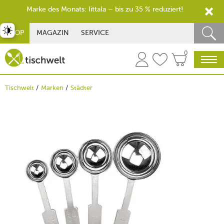
Marke des Monats: Iittala – bis zu 35 % reduziert!
st umschalten
SHOP
MAGAZIN
SERVICE
0
Tischwelt
Marken
Städter