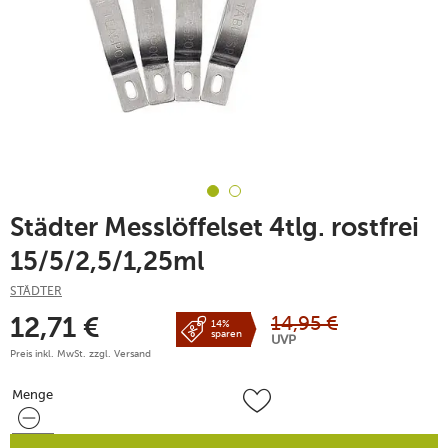
Städter Messlöffelset 4tlg. rostfrei
15/5/2,5/1,25ml
STÄDTER
14,95
€
12,71
€
14%
sparen
UVP
Preis inkl. MwSt. zzgl.
Versand
Menge
Menge