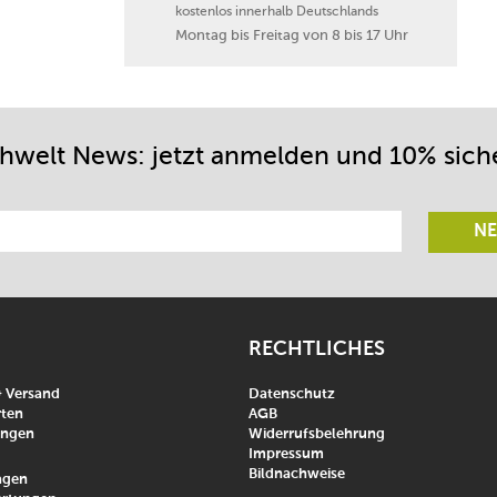
kostenlos innerhalb Deutschlands
Montag bis Freitag von 8 bis 17 Uhr
chwelt News: jetzt anmelden und 10% sich
NE
RECHTLICHES
& Versand
Datenschutz
ten
AGB
ungen
Widerrufsbelehrung
Impressum
Bildnachweise
agen