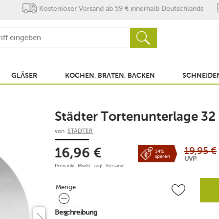
Kostenloser Versand ab 59 € innerhalb Deutschlands
GLÄSER
KOCHEN, BRATEN, BACKEN
SCHNEIDEN
Städter Tortenunterlage 32
von
STÄDTER
19,95
€
16,96
€
14%
sparen
UVP
Preis inkl. MwSt. zzgl.
Versand
Menge
Menge
Beschreibung