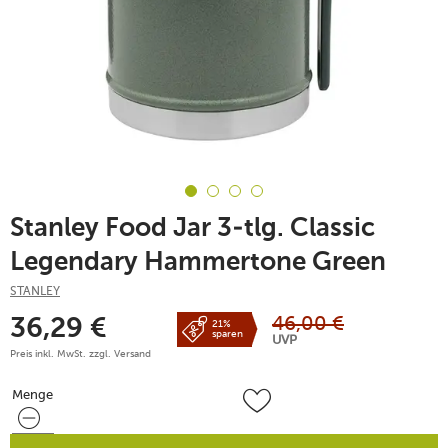
Stanley Food Jar 3-tlg. Classic
Legendary Hammertone Green
STANLEY
46,00
€
36,29
€
21%
sparen
UVP
Preis inkl. MwSt. zzgl.
Versand
Menge
Menge