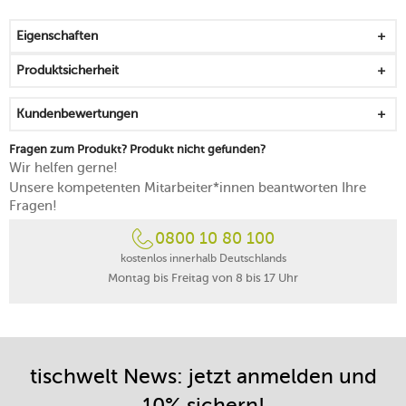
gefertigt aus lebensmitteltauglichem Edelstahl
ist so konzipiert, dass er leicht eingepackt und
Eigenschaften
mitgenommen werden kann
mit einer doppelwandigen Vakuumisolierung
Produktsicherheit
Ihr Essen bleibt in diesem Gefäß bis zu 7 Stunden auf
Temperatur – kalt oder heiß
Kundenbewertungen
liegt gut und sicher in der Hand
spülmaschinenfest
Fragen zum Produkt? Produkt nicht gefunden?
Wir helfen gerne!
Unsere kompetenten Mitarbeiter*innen beantworten Ihre
Fragen!
0800 10 80 100
kostenlos innerhalb Deutschlands
Montag bis Freitag von 8 bis 17 Uhr
tischwelt News: jetzt anmelden und
10% sichern!