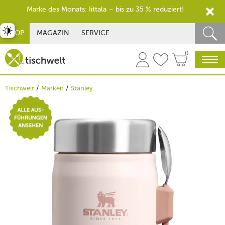
Marke des Monats: Iittala – bis zu 35 % reduziert!
st umschalten
SHOP
MAGAZIN
SERVICE
0
Tischwelt
Marken
Stanley