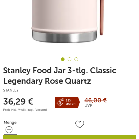
Stanley Food Jar 3-tlg. Classic
Legendary Rose Quartz
STANLEY
46,00
€
36,29
€
21%
sparen
UVP
Preis inkl. MwSt. zzgl.
Versand
Menge
Menge