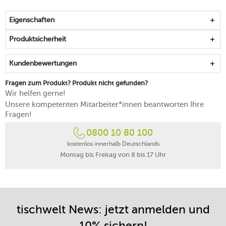
mit einem praktischen Göffel aus Edelstahl
der auslaufsichere Deckel lässt sich mittels
Eigenschaften
Druckablassventil unkompliziert öffnen
kann einfach in den Rucksack oder die Tasche gepackt
Produktsicherheit
werden
mit einer doppelwandigen Vakuumisolierung
Kundenbewertungen
Ihr Essen bleibt in diesem Gefäß bis zu 7 Stunden auf
Temperatur
Fragen zum Produkt? Produkt nicht gefunden?
zarte, feminine Farbgebung, die für einen sanften
Wir helfen gerne!
Ausdruck sorgt
Unsere kompetenten Mitarbeiter*innen beantworten Ihre
spülmaschinenfest
Fragen!
0800 10 80 100
kostenlos innerhalb Deutschlands
Montag bis Freitag von 8 bis 17 Uhr
tischwelt News: jetzt anmelden und
10% sichern!