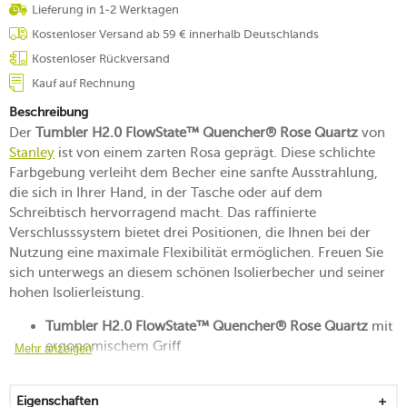
Lieferung in 1-2 Werktagen
Kostenloser Versand ab 59 € innerhalb Deutschlands
Kostenloser Rückversand
Kauf auf Rechnung
Beschreibung
Der
Tumbler H2.0 FlowState™ Quencher® Rose Quartz
von
Stanley
ist von einem zarten Rosa geprägt. Diese schlichte
Farbgebung verleiht dem Becher eine sanfte Ausstrahlung,
die sich in Ihrer Hand, in der Tasche oder auf dem
Schreibtisch hervorragend macht. Das raffinierte
Verschlusssystem bietet drei Positionen, die Ihnen bei der
Nutzung eine maximale Flexibilität ermöglichen. Freuen Sie
sich unterwegs an diesem schönen Isolierbecher und seiner
hohen Isolierleistung.
Tumbler H2.0 FlowState™ Quencher® Rose Quartz
mit
ergonomischem Griff
Mehr anzeigen
mit einem Vollverschluss, einer Öffnung für das
Getränk und einer spritzwassergeschützten Öffnung für
Eigenschaften
den Trinkhalm