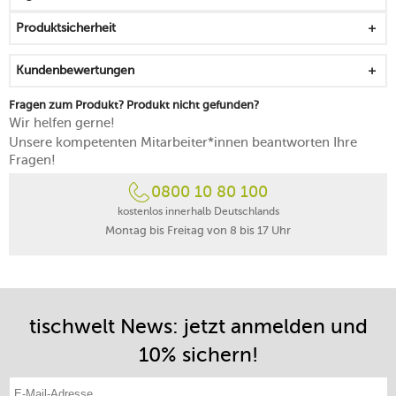
hergestellt aus 90 % recyceltem Edelstahl
Produktsicherheit
die doppelwandige Vakuumisolierung hält Kaltgetränke
bis zu 9 Stunden kühl
Kundenbewertungen
eiskalte Getränke bleiben bis zu 40 Stunden auf
Temperatur
Fragen zum Produkt? Produkt nicht gefunden?
lässt sich gut fassen und liegt sicher in der Hand
Wir helfen gerne!
der Trinkhalm ist wiederverwendbar und sitzt gut fixiert
Unsere kompetenten Mitarbeiter*innen beantworten Ihre
im Becher
Fragen!
kompatibel mit herkömmlichen Getränkehaltern
0800 10 80 100
mit einem schmalen Boden, der für einen stabilen Stand
sorgt
kostenlos innerhalb Deutschlands
Montag bis Freitag von 8 bis 17 Uhr
BPA-frei
spülmaschinenfest
tischwelt News: jetzt anmelden und
10% sichern!
E-Mail-Adresse eintragen