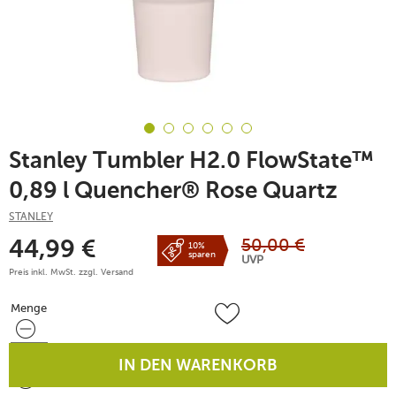
Stanley Tumbler H2.0 FlowState™
0,89 l Quencher® Rose Quartz
STANLEY
50,00
€
44,99
€
10%
sparen
UVP
Preis inkl. MwSt. zzgl.
Versand
Menge
Menge
IN DEN WARENKORB