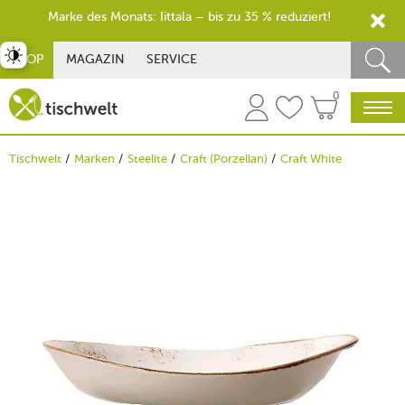
Marke des Monats: Iittala – bis zu 35 % reduziert!
st umschalten
SHOP
MAGAZIN
SERVICE
0
Tischwelt
Marken
Steelite
Craft (Porzellan)
Craft White