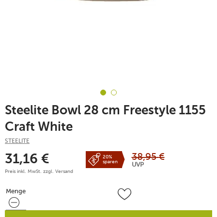
Steelite Bowl 28 cm Freestyle 1155
Craft White
STEELITE
38,95
€
31,16
€
20%
sparen
UVP
Preis inkl. MwSt. zzgl.
Versand
Menge
Menge